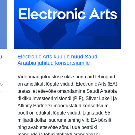
u
Electronic Arts kuulub nüüd Saudi
Araabia juhitud konsortsiumile
Videomängutööstuse üks suurimaid tehinguid
a-
on ametlikult lõpule viidud. Electronic Arts (EA)
5
teatas, et ettevõtte omandamine Saudi Araabia
riikliku investeerimisfondi (PIF), Silver Lake'i ja
Affinity Partnersi moodustatud konsortsiumi
poolt on edukalt lõpule viidud. Ligikaudu 55
miljardi dollari suurune tehing viib EA börsilt
ning avab ettevõtte sõnul uue peatüki
mängude ja tehisintellekti arendamisel.