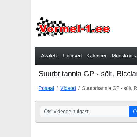
Avaleht
Uudised
Kalender
Meeskonnad
Suurbritannia GP - sõit, Riccia
Portaal
Videod
Suurbritannia GP - sõit, R
O