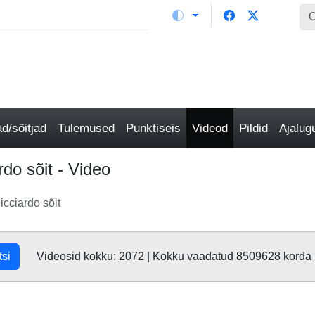
/sõitjad
Tulemused
Punktiseis
Videod
Pildid
Ajalu
rdo sõit - Video
icciardo sõit
tsi
Videosid kokku: 2072 | Kokku vaadatud 8509628 korda