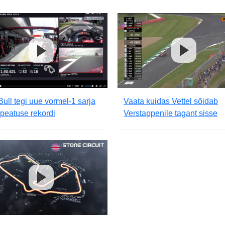
Vaata kuidas Vettel sõidab
ull tegi uue vormel-1 sarja
Verstappenile tagant sisse
peatuse rekordi