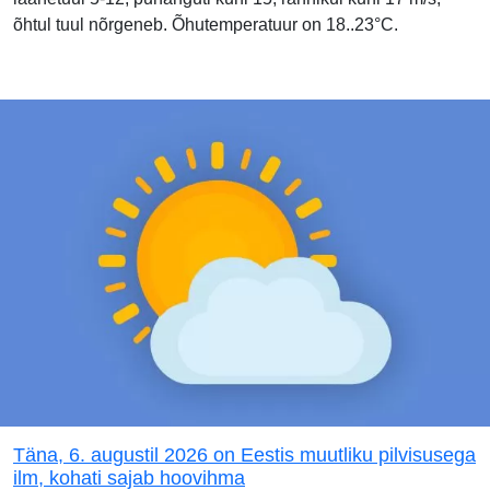
õhtul tuul nõrgeneb. Õhutemperatuur on 18..23°C.
Täna, 6. augustil 2026 on Eestis muutliku pilvisusega
ilm, kohati sajab hoovihma