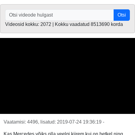
Otsi
Videosid kokku: 2072 | Kokku vaadatud 8513690 korda
Vaatamisi: 4496, lisatud: 2019-07-24 19:36:19 -
Kas Mercedes võiks olla veelgi kiirem kui on hetkel ning