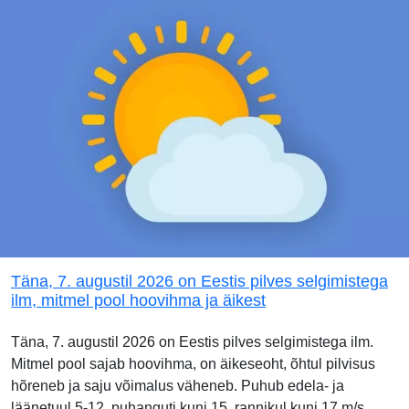
Täna, 7. augustil 2026 on Eestis pilves selgimistega
ilm, mitmel pool hoovihma ja äikest
Täna, 7. augustil 2026 on Eestis pilves selgimistega ilm.
Mitmel pool sajab hoovihma, on äikeseoht, õhtul pilvisus
hõreneb ja saju võimalus väheneb. Puhub edela- ja
läänetuul 5-12, puhanguti kuni 15, rannikul kuni 17 m/s,