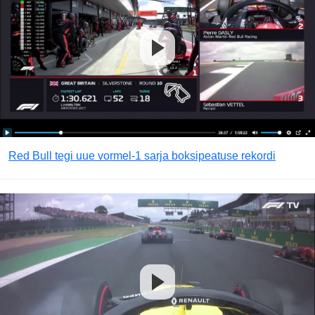
Red Bull tegi uue vormel-1 sarja boksipeatuse rekordi