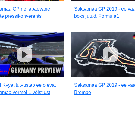
amaa GP neljapäevane
Saksamaa GP 2019 - eelvaa
ate pressikonverents
boksijutud, Formula1
l Kvyat tutvustab eelolevat
Saksamaa GP 2019 - eelvaa
maa vormel-1 võistlust
Brembo