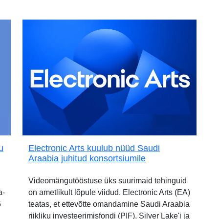
u
Electronic Arts kuulub nüüd Saudi
Araabia juhitud konsortsiumile
Videomängutööstuse üks suurimaid tehinguid
a-
on ametlikult lõpule viidud. Electronic Arts (EA)
5
teatas, et ettevõtte omandamine Saudi Araabia
riikliku investeerimisfondi (PIF), Silver Lake'i ja