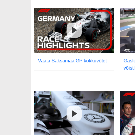
Vaata Saksamaa GP kokkuvõtet
Gasl
võist