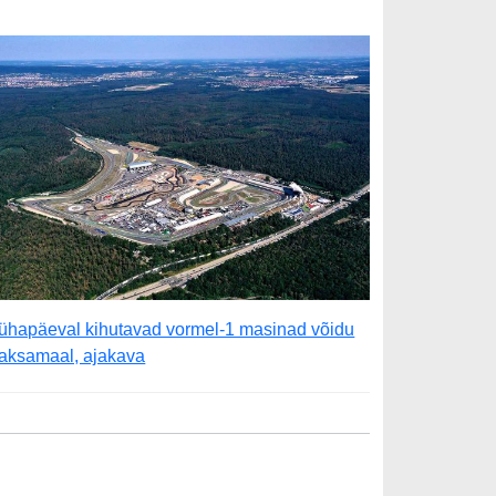
ühapäeval kihutavad vormel-1 masinad võidu
aksamaal, ajakava