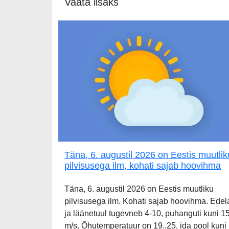
Vaata lisaks
Täna, 6. augustil 2026 on Eestis muutlik
pilvisusega ilm, kohati sajab hoovihma
Täna, 6. augustil 2026 on Eestis muutliku
pilvisusega ilm. Kohati sajab hoovihma. Edel
ja läänetuul tugevneb 4-10, puhanguti kuni 1
m/s. Õhutemperatuur on 19..25, ida pool kuni