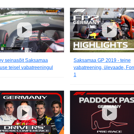
ey seinasõit Saksamaa
Saksamaa GP 2019 - teine
luse teisel vabatreeningul
vabatreening, ülevaade, Fo
1