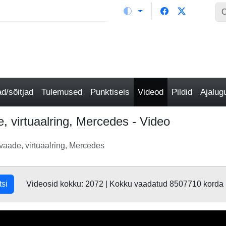
/sõitjad
Tulemused
Punktiseis
Videod
Pildid
Ajalu
 virtuaalring, Mercedes - Video
aade, virtuaalring, Mercedes
tsi
Videosid kokku: 2072 | Kokku vaadatud 8507710 korda