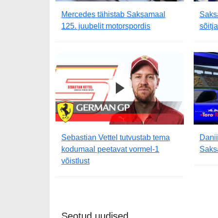
Mercedes tähistab Saksamaal
Saks
125. juubelit motorspordis
sõitj
Sebastian Vettel tutvustab tema
Danii
kodumaal peetavat vormel-1
Saksa
võistlust
Seotud uudised