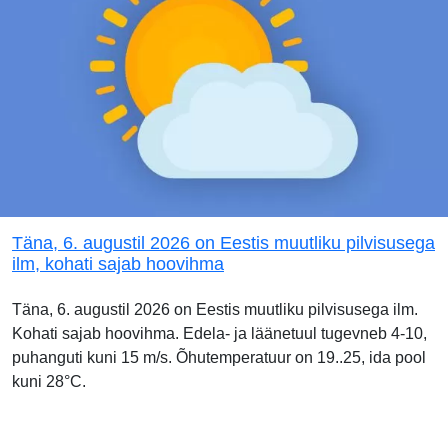
Täna, 6. augustil 2026 on Eestis muutliku pilvisusega
ilm, kohati sajab hoovihma
Täna, 6. augustil 2026 on Eestis muutliku pilvisusega ilm.
Kohati sajab hoovihma. Edela- ja läänetuul tugevneb 4-10,
puhanguti kuni 15 m/s. Õhutemperatuur on 19..25, ida pool
kuni 28°C.