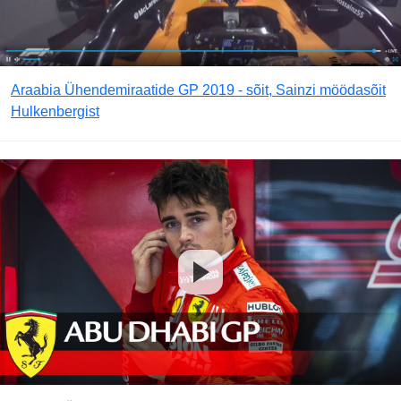
Araabia Ühendemiraatide GP 2019 - sõit, Sainzi möödasõit
Hulkenbergist