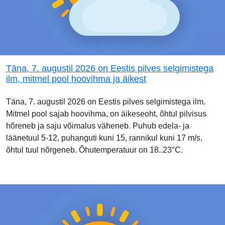
Täna, 7. augustil 2026 on Eestis pilves selgimistega
ilm, mitmel pool hoovihma ja äikest
Täna, 7. augustil 2026 on Eestis pilves selgimistega ilm.
Mitmel pool sajab hoovihma, on äikeseoht, õhtul pilvisus
hõreneb ja saju võimalus väheneb. Puhub edela- ja
läänetuul 5-12, puhanguti kuni 15, rannikul kuni 17 m/s,
õhtul tuul nõrgeneb. Õhutemperatuur on 18..23°C.