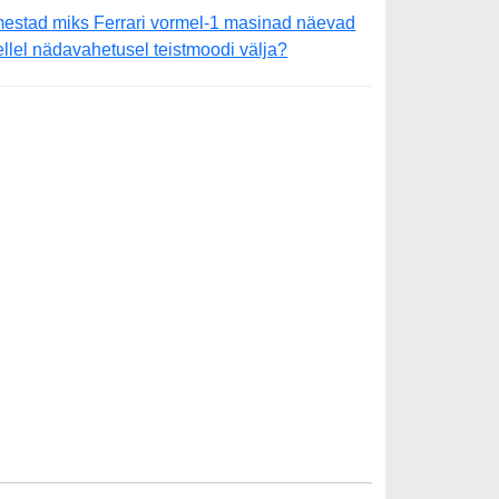
mestad miks Ferrari vormel-1 masinad näevad
ellel nädavahetusel teistmoodi välja?