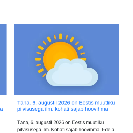
Täna, 6. augustil 2026 on Eestis muutliku
ja
pilvisusega ilm, kohati sajab hoovihma
Täna, 6. augustil 2026 on Eestis muutliku
pilvisusega ilm. Kohati sajab hoovihma. Edela-