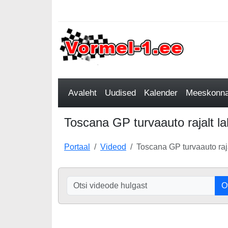
Avaleht
Uudised
Kalender
Meeskonnad
Toscana GP turvaauto rajalt l
Portaal
Videod
Toscana GP turvaauto raj
O