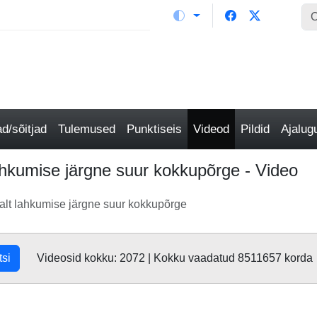
/sõitjad
Tulemused
Punktiseis
Videod
Pildid
Ajalu
ahkumise järgne suur kokkupõrge - Video
alt lahkumise järgne suur kokkupõrge
tsi
Videosid kokku: 2072 | Kokku vaadatud 8511657 korda