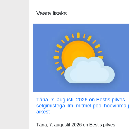
Vaata lisaks
Täna, 7. augustil 2026 on Eestis pilves
selgimistega ilm, mitmel pool hoovihma 
äikest
Täna, 7. augustil 2026 on Eestis pilves