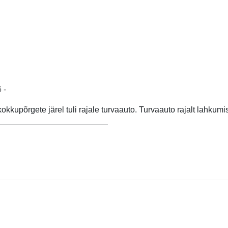
 -
kokkupõrgete järel tuli rajale turvaauto. Turvaauto rajalt lahkum