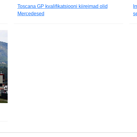
Toscana GP kvalifikatsiooni kiireimad olid
I
Mercedesed
s