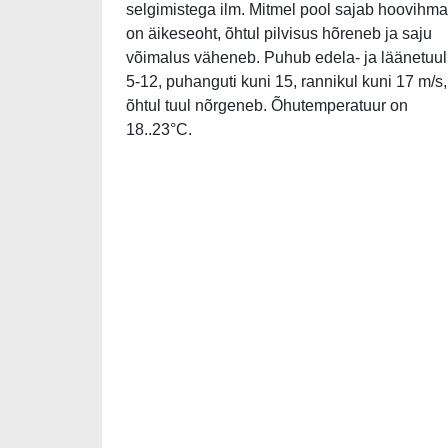
selgimistega ilm. Mitmel pool sajab hoovihma
on äikeseoht, õhtul pilvisus hõreneb ja saju
võimalus väheneb. Puhub edela- ja läänetuul
5-12, puhanguti kuni 15, rannikul kuni 17 m/s,
õhtul tuul nõrgeneb. Õhutemperatuur on
18..23°C.