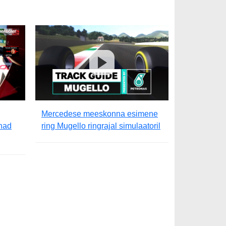
Mercedese meeskonna esimene
 nad
ring Mugello ringrajal simulaatoril