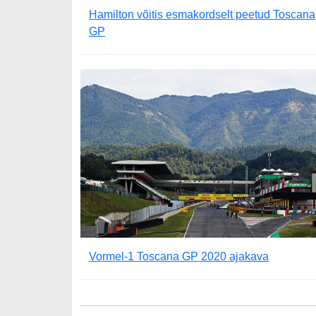
Hamilton võitis esmakordselt peetud Toscana
GP
Vormel-1 Toscana GP 2020 ajakava