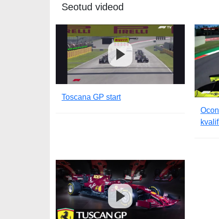
Seotud videod
Toscana GP start
Ocon
kvali