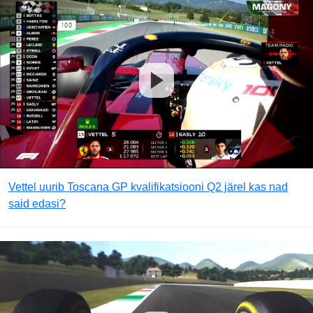
Vettel uurib Toscana GP kvalifikatsiooni Q2 järel kas nad
said edasi?