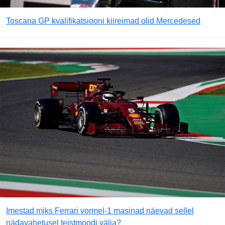
Toscana GP kvalifikatsiooni kiireimad olid Mercedesed
Imestad miks Ferrari vormel-1 masinad näevad sellel
nädavahetusel teistmoodi välja?