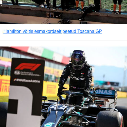
Hamilton võitis esmakordselt peetud Toscana GP