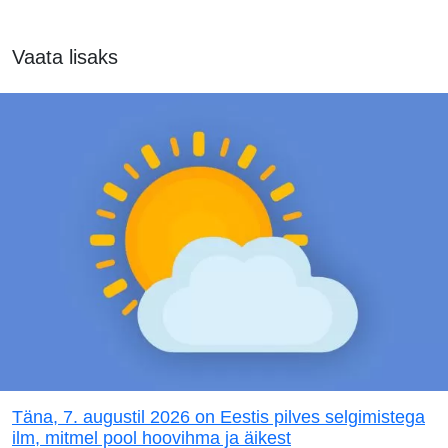
Vaata lisaks
Täna, 7. augustil 2026 on Eestis pilves selgimistega
ilm, mitmel pool hoovihma ja äikest