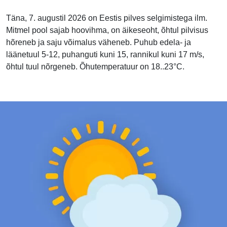
Täna, 7. augustil 2026 on Eestis pilves selgimistega ilm.
Mitmel pool sajab hoovihma, on äikeseoht, õhtul pilvisus
hõreneb ja saju võimalus väheneb. Puhub edela- ja
läänetuul 5-12, puhanguti kuni 15, rannikul kuni 17 m/s,
õhtul tuul nõrgeneb. Õhutemperatuur on 18..23°C.