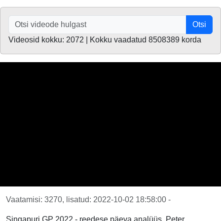
Otsi
Videosid kokku: 2072 | Kokku vaadatud 8508389 korda
Vaatamisi: 3270, lisatud: 2022-10-02 18:58:00 -
Singapuri GP 2022 - reedese päeva analüüs, Peter