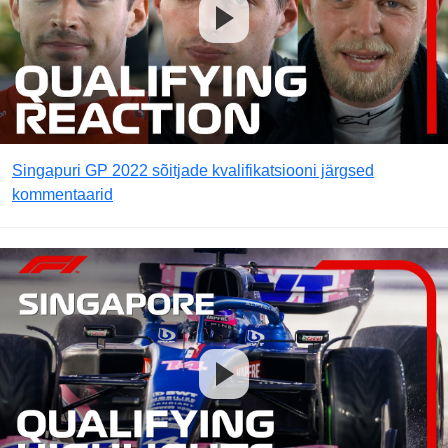
Singapuri GP 2022 sõitjade kvalifikatsiooni järgsed
kommentaarid