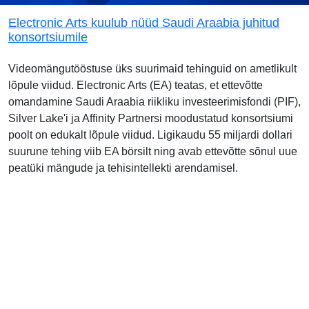
Electronic Arts kuulub nüüd Saudi Araabia juhitud
konsortsiumile
Videomängutööstuse üks suurimaid tehinguid on ametlikult
lõpule viidud. Electronic Arts (EA) teatas, et ettevõtte
omandamine Saudi Araabia riikliku investeerimisfondi (PIF),
Silver Lake'i ja Affinity Partnersi moodustatud konsortsiumi
poolt on edukalt lõpule viidud. Ligikaudu 55 miljardi dollari
suurune tehing viib EA börsilt ning avab ettevõtte sõnul uue
peatüki mängude ja tehisintellekti arendamisel.