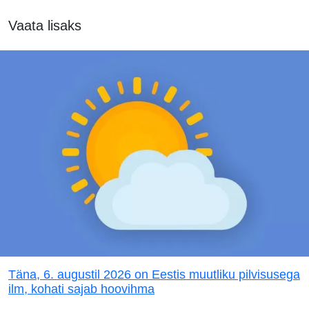
Vaata lisaks
Täna, 6. augustil 2026 on Eestis muutliku pilvisusega
ilm, kohati sajab hoovihma