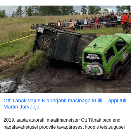
Ott Tänak vajus Klaperjahil masinaga külili – appi tuli
Martin Järveoja
2019. aasta autoralli maailmameister Ott Tänak pani end
nädalavahetusel proovile tavapärasest hoopis teistsugusel