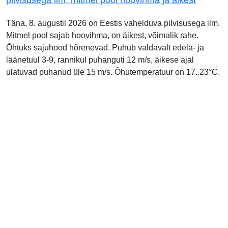
pilvisusega ilm, mitmel pool hoovihma ja äikest
Täna, 8. augustil 2026 on Eestis vahelduva pilvisusega ilm.
Mitmel pool sajab hoovihma, on äikest, võimalik rahe.
Õhtuks sajuhood hõrenevad. Puhub valdavalt edela- ja
läänetuul 3-9, rannikul puhanguti 12 m/s, äikese ajal
ulatuvad puhanud üle 15 m/s. Õhutemperatuur on 17..23°C.