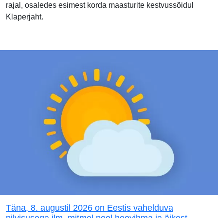
rajal, osaledes esimest korda maasturite kestvussõidul
Klaperjaht.
Täna, 8. augustil 2026 on Eestis vahelduva