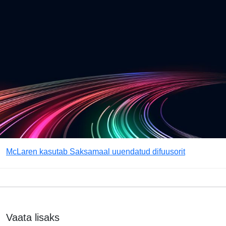
McLaren kasutab Saksamaal uuendatud difuusorit
Vaata lisaks