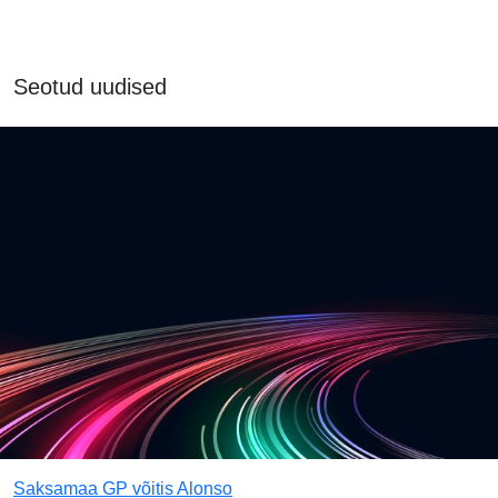
Seotud uudised
Saksamaa GP võitis Alonso