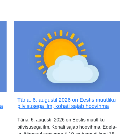
Täna, 6. augustil 2026 on Eestis muutliku
ja
pilvisusega ilm, kohati sajab hoovihma
Täna, 6. augustil 2026 on Eestis muutliku
pilvisusega ilm. Kohati sajab hoovihma. Edela-
,