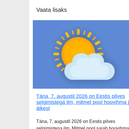
Vaata lisaks
Täna, 7. augustil 2026 on Eestis pilves
selgimistega ilm, mitmel pool hoovihma 
äikest
Täna, 7. augustil 2026 on Eestis pilves
selgimistega ilm. Mitmel pool sajab hoovihma