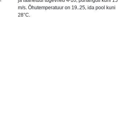
ja läänetuul tugevneb 4-10, puhanguti kuni 15
m/s. Õhutemperatuur on 19..25, ida pool kuni
28°C.