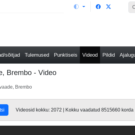
/sõitjad
Tulemused
Punktiseis
Videod
Pildid
Ajalu
, Brembo - Video
vaade, Brembo
tsi
Videosid kokku: 2072 | Kokku vaadatud 8515660 korda