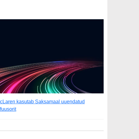
cLaren kasutab Saksamaal uuendatud
ifuusorit