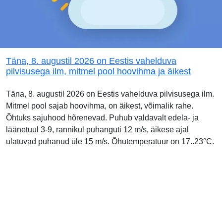
Täna, 8. augustil 2026 on Eestis vahelduva
pilvisusega ilm, mitmel pool hoovihma ja äikest
Täna, 8. augustil 2026 on Eestis vahelduva pilvisusega ilm.
Mitmel pool sajab hoovihma, on äikest, võimalik rahe.
Õhtuks sajuhood hõrenevad. Puhub valdavalt edela- ja
läänetuul 3-9, rannikul puhanguti 12 m/s, äikese ajal
ulatuvad puhanud üle 15 m/s. Õhutemperatuur on 17..23°C.