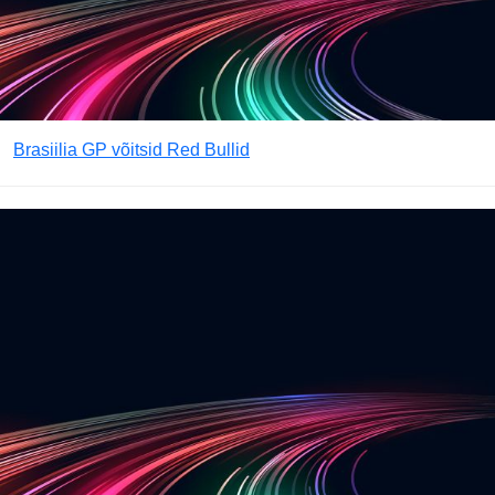
Brasiilia GP võitsid Red Bullid