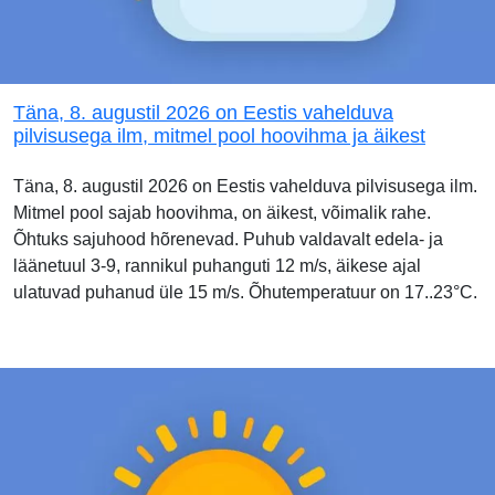
Täna, 8. augustil 2026 on Eestis vahelduva
pilvisusega ilm, mitmel pool hoovihma ja äikest
Täna, 8. augustil 2026 on Eestis vahelduva pilvisusega ilm.
Mitmel pool sajab hoovihma, on äikest, võimalik rahe.
Õhtuks sajuhood hõrenevad. Puhub valdavalt edela- ja
läänetuul 3-9, rannikul puhanguti 12 m/s, äikese ajal
ulatuvad puhanud üle 15 m/s. Õhutemperatuur on 17..23°C.