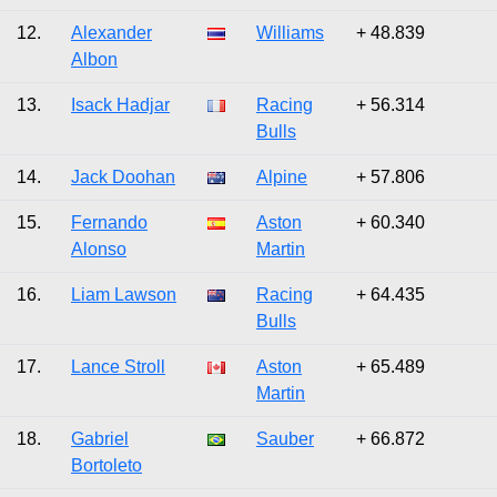
12.
Alexander
Williams
+ 48.839
Albon
13.
Isack Hadjar
Racing
+ 56.314
Bulls
14.
Jack Doohan
Alpine
+ 57.806
15.
Fernando
Aston
+ 60.340
Alonso
Martin
16.
Liam Lawson
Racing
+ 64.435
Bulls
17.
Lance Stroll
Aston
+ 65.489
Martin
18.
Gabriel
Sauber
+ 66.872
Bortoleto