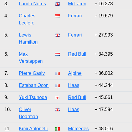
3.
Lando Norris
McLaren
+ 16.273
4.
Charles
Ferrari
+ 19.679
Leclerc
5.
Lewis
Ferrari
+ 27.993
Hamilton
6.
Max
Red Bull
+ 34.395
Verstappen
7.
Pierre Gasly
Alpine
+ 36.002
8.
Esteban Ocon
Haas
+ 44.244
9.
Yuki Tsunoda
Red Bull
+ 45.061
10.
Oliver
Haas
+ 47.594
Bearman
11.
Kimi Antonelli
Mercedes
+ 48.016