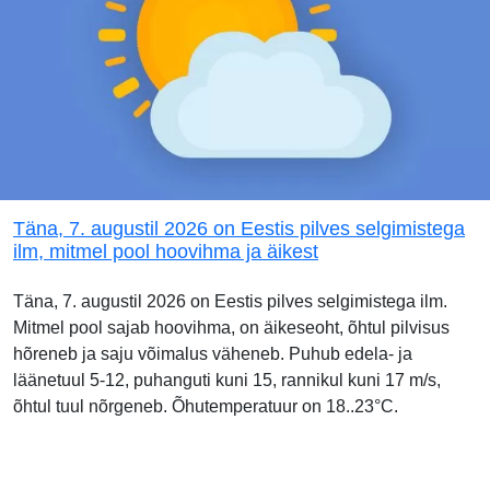
Täna, 7. augustil 2026 on Eestis pilves selgimistega
ilm, mitmel pool hoovihma ja äikest
Täna, 7. augustil 2026 on Eestis pilves selgimistega ilm.
Mitmel pool sajab hoovihma, on äikeseoht, õhtul pilvisus
hõreneb ja saju võimalus väheneb. Puhub edela- ja
läänetuul 5-12, puhanguti kuni 15, rannikul kuni 17 m/s,
õhtul tuul nõrgeneb. Õhutemperatuur on 18..23°C.