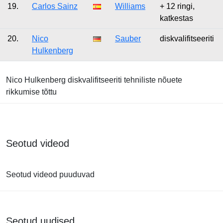
19.
Carlos Sainz
Williams
+ 12 ringi,
katkestas
20.
Nico
Sauber
diskvalifitseeriti
Hulkenberg
Nico Hulkenberg diskvalifitseeriti tehniliste nõuete
rikkumise tõttu
Seotud videod
Seotud videod puuduvad
Seotud uudised