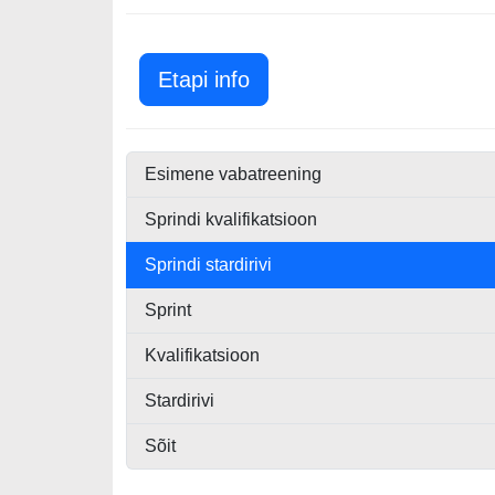
Miami GP 2025
Etapi info
Esimene vabatreening
Sprindi kvalifikatsioon
Sprindi stardirivi
Sprint
Kvalifikatsioon
Stardirivi
Sõit