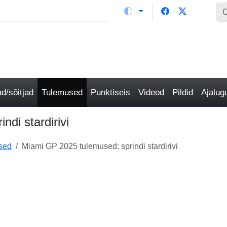
/sõitjad
Tulemused
Punktiseis
Videod
Pildid
Ajalu
di stardirivi
sed
Miami GP 2025 tulemused: sprindi stardirivi