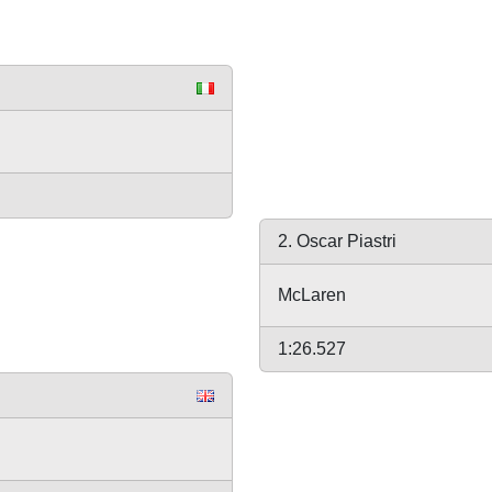
2. Oscar Piastri
McLaren
1:26.527