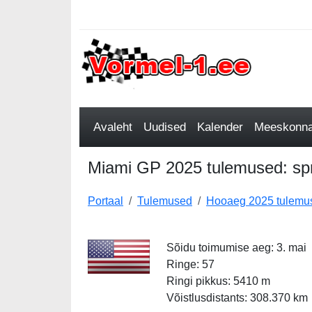
Avaleht
Uudised
Kalender
Meeskonnad
Miami GP 2025 tulemused: sprin
Portaal
Tulemused
Hooaeg 2025 tulemu
Sõidu toimumise aeg: 3. mai
Ringe: 57
Ringi pikkus: 5410 m
Võistlusdistants: 308.370 km