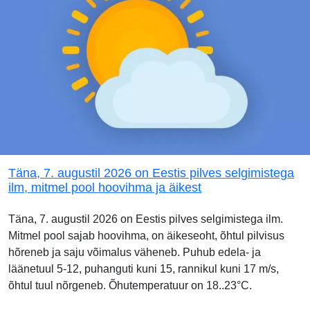
Täna, 7. augustil 2026 on Eestis pilves selgimistega
ilm, mitmel pool hoovihma ja äikest
Täna, 7. augustil 2026 on Eestis pilves selgimistega ilm.
Mitmel pool sajab hoovihma, on äikeseoht, õhtul pilvisus
hõreneb ja saju võimalus väheneb. Puhub edela- ja
läänetuul 5-12, puhanguti kuni 15, rannikul kuni 17 m/s,
õhtul tuul nõrgeneb. Õhutemperatuur on 18..23°C.