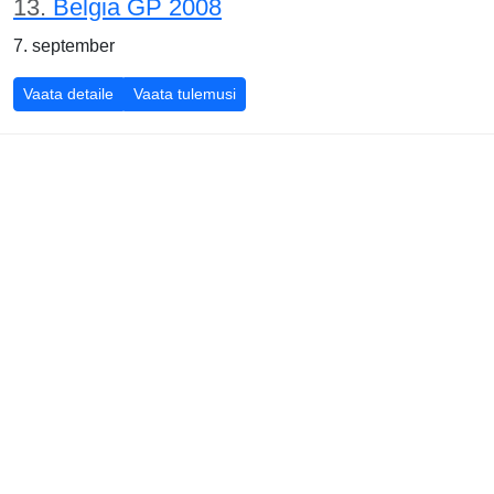
13.
Belgia GP 2008
7. september
Belgia GP 2008
Belgia GP 2008
Vaata detaile
Vaata tulemusi