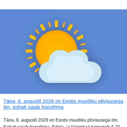
Täna, 6. augustil 2026 on Eestis muutliku pilvisusega
ilm, kohati sajab hoovihma
Täna, 6. augustil 2026 on Eestis muutliku pilvisusega ilm.
Kohati sajab hoovihma. Edela- ja läänetuul tugevneb 4-10,