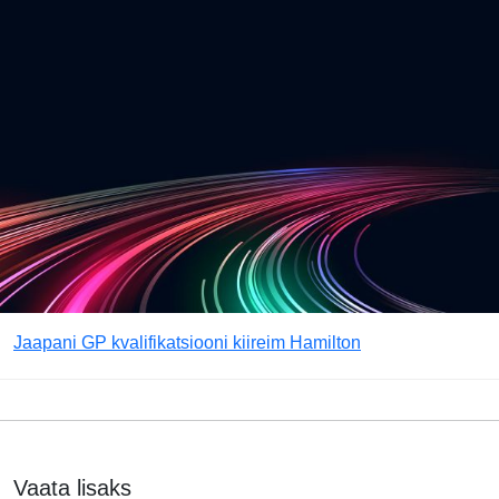
Jaapani GP kvalifikatsiooni kiireim Hamilton
Vaata lisaks