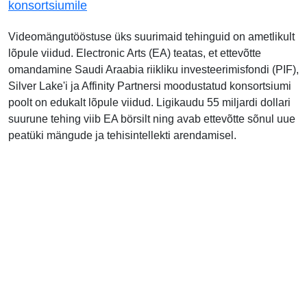
konsortsiumile
Videomängutööstuse üks suurimaid tehinguid on ametlikult
lõpule viidud. Electronic Arts (EA) teatas, et ettevõtte
omandamine Saudi Araabia riikliku investeerimisfondi (PIF),
Silver Lake'i ja Affinity Partnersi moodustatud konsortsiumi
poolt on edukalt lõpule viidud. Ligikaudu 55 miljardi dollari
suurune tehing viib EA börsilt ning avab ettevõtte sõnul uue
peatüki mängude ja tehisintellekti arendamisel.