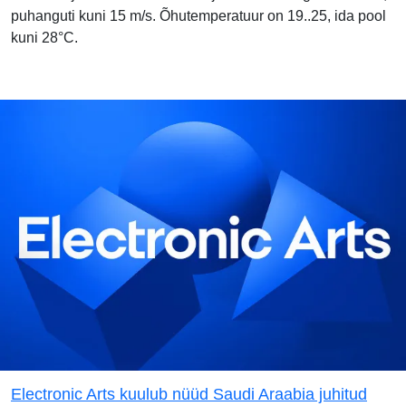
puhanguti kuni 15 m/s. Õhutemperatuur on 19..25, ida pool
kuni 28°C.
Electronic Arts kuulub nüüd Saudi Araabia juhitud