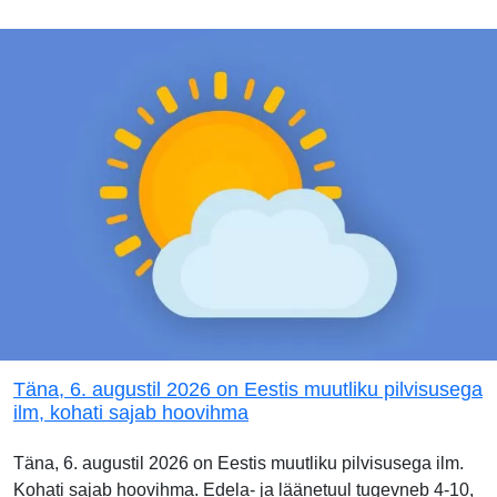
Täna, 6. augustil 2026 on Eestis muutliku pilvisusega
ilm, kohati sajab hoovihma
Täna, 6. augustil 2026 on Eestis muutliku pilvisusega ilm.
Kohati sajab hoovihma. Edela- ja läänetuul tugevneb 4-10,