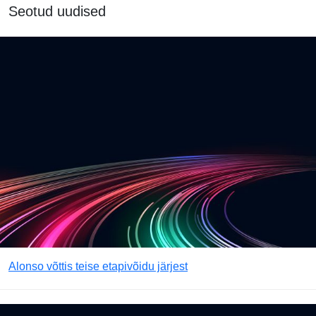
Seotud uudised
Alonso võttis teise etapivõidu järjest