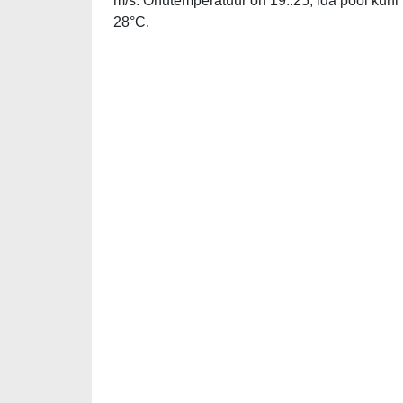
m/s. Õhutemperatuur on 19..25, ida pool kuni
28°C.