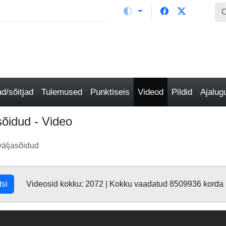
/sõitjad
Tulemused
Punktiseis
Videod
Pildid
Ajalu
sõidud - Video
väljasõidud
tsi
Videosid kokku: 2072 | Kokku vaadatud 8509936 korda