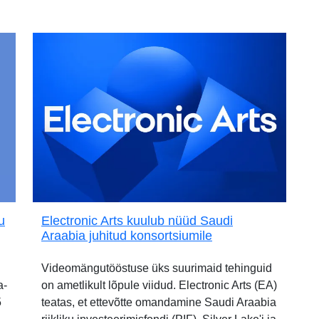
u
Electronic Arts kuulub nüüd Saudi
Araabia juhitud konsortsiumile
Videomängutööstuse üks suurimaid tehinguid
a-
on ametlikult lõpule viidud. Electronic Arts (EA)
5
teatas, et ettevõtte omandamine Saudi Araabia