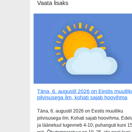
Vaata lisaks
Täna, 6. augustil 2026 on Eestis muutlik
pilvisusega ilm, kohati sajab hoovihma
Täna, 6. augustil 2026 on Eestis muutliku
pilvisusega ilm. Kohati sajab hoovihma. Edel
ja läänetuul tugevneb 4-10, puhanguti kuni 1