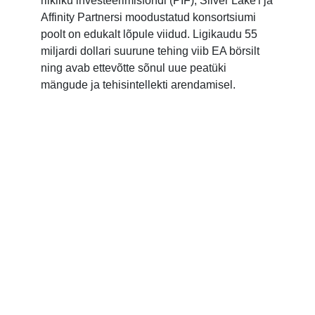
riikliku investeerimisfondi (PIF), Silver Lake'i ja
Affinity Partnersi moodustatud konsortsiumi
poolt on edukalt lõpule viidud. Ligikaudu 55
miljardi dollari suurune tehing viib EA börsilt
ning avab ettevõtte sõnul uue peatüki
mängude ja tehisintellekti arendamisel.