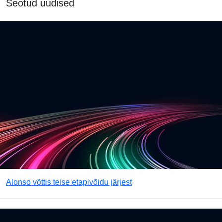
Seotud uudised
Alonso võttis teise etapivõidu järjest