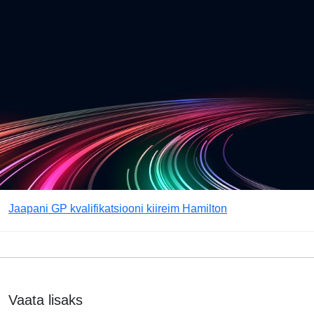
Jaapani GP kvalifikatsiooni kiireim Hamilton
Vaata lisaks