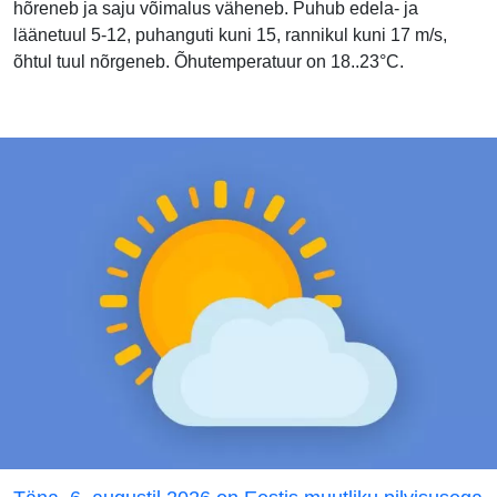
hõreneb ja saju võimalus väheneb. Puhub edela- ja
läänetuul 5-12, puhanguti kuni 15, rannikul kuni 17 m/s,
õhtul tuul nõrgeneb. Õhutemperatuur on 18..23°C.