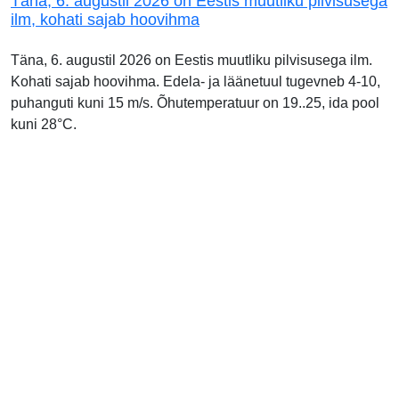
Täna, 6. augustil 2026 on Eestis muutliku pilvisusega
ilm, kohati sajab hoovihma
Täna, 6. augustil 2026 on Eestis muutliku pilvisusega ilm.
Kohati sajab hoovihma. Edela- ja läänetuul tugevneb 4-10,
puhanguti kuni 15 m/s. Õhutemperatuur on 19..25, ida pool
kuni 28°C.