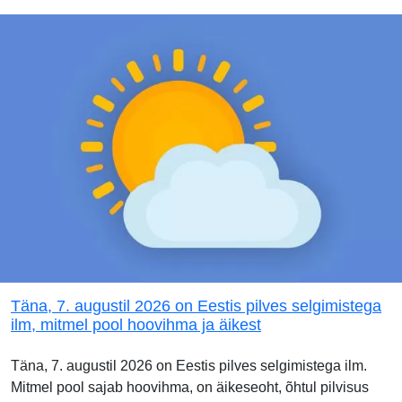
Täna, 7. augustil 2026 on Eestis pilves selgimistega
ilm, mitmel pool hoovihma ja äikest
Täna, 7. augustil 2026 on Eestis pilves selgimistega ilm.
Mitmel pool sajab hoovihma, on äikeseoht, õhtul pilvisus