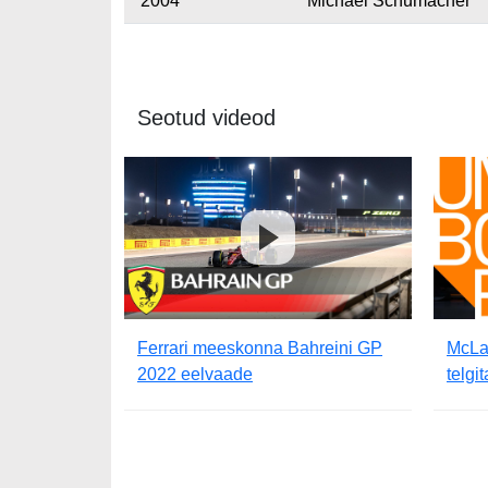
2004
Michael Schumacher
Seotud videod
Ferrari meeskonna Bahreini GP
McLa
2022 eelvaade
telg