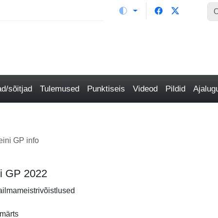
/sõitjad
Tulemused
Punktiseis
Videod
Pildid
Ajalu
ini GP info
ni GP 2022
ailmameistrivõistlused
 märts