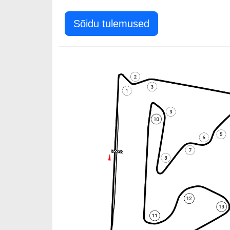
Sõidu tulemused