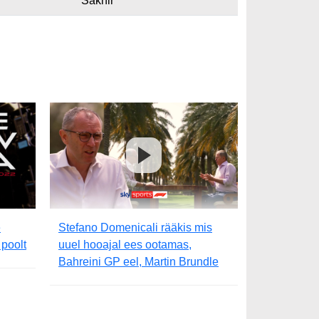
Sakhir
e
Stefano Domenicali rääkis mis
 poolt
uuel hooajal ees ootamas,
Bahreini GP eel, Martin Brundle