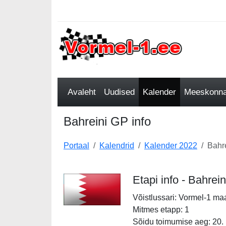
Avaleht
Uudised
Kalender
Meeskonnad
Bahreini GP info
Portaal
Kalendrid
Kalender 2022
Bahre
Etapi info - Bahrei
Võistlussari: Vormel-1 ma
Mitmes etapp: 1
Sõidu toimumise aeg: 20.