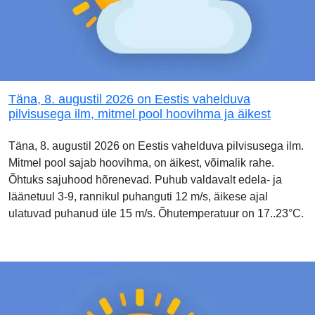
Täna, 8. augustil 2026 on Eestis vahelduva
pilvisusega ilm, mitmel pool hoovihma ja äikest
Täna, 8. augustil 2026 on Eestis vahelduva pilvisusega ilm.
Mitmel pool sajab hoovihma, on äikest, võimalik rahe.
Õhtuks sajuhood hõrenevad. Puhub valdavalt edela- ja
läänetuul 3-9, rannikul puhanguti 12 m/s, äikese ajal
ulatuvad puhanud üle 15 m/s. Õhutemperatuur on 17..23°C.