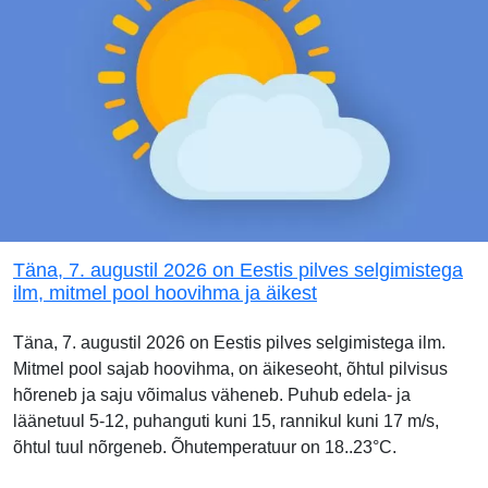
Täna, 7. augustil 2026 on Eestis pilves selgimistega
ilm, mitmel pool hoovihma ja äikest
Täna, 7. augustil 2026 on Eestis pilves selgimistega ilm.
Mitmel pool sajab hoovihma, on äikeseoht, õhtul pilvisus
hõreneb ja saju võimalus väheneb. Puhub edela- ja
läänetuul 5-12, puhanguti kuni 15, rannikul kuni 17 m/s,
õhtul tuul nõrgeneb. Õhutemperatuur on 18..23°C.