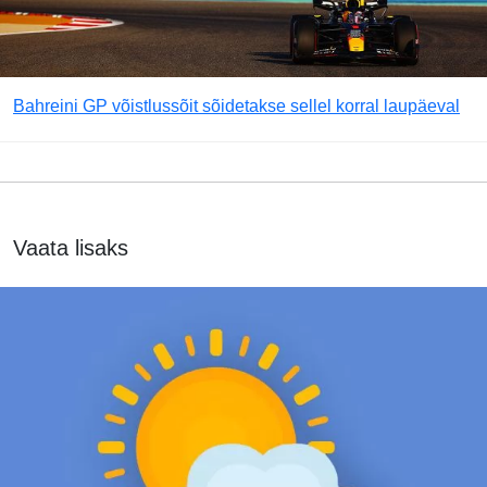
Bahreini GP võistlussõit sõidetakse sellel korral laupäeval
Vaata lisaks