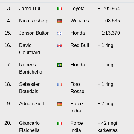
13.
Jarno Trulli
Toyota
+ 1:05.954
14.
Nico Rosberg
Williams
+ 1:08.635
15.
Jenson Button
Honda
+ 1:13.370
16.
David
Red Bull
+ 1 ring
Coulthard
17.
Rubens
Honda
+ 1 ring
Barrichello
18.
Sebastien
Toro
+ 1 ring
Bourdais
Rosso
19.
Adrian Sutil
Force
+ 2 ringi
India
20.
Giancarlo
Force
+ 42 ringi,
Fisichella
India
katkestas