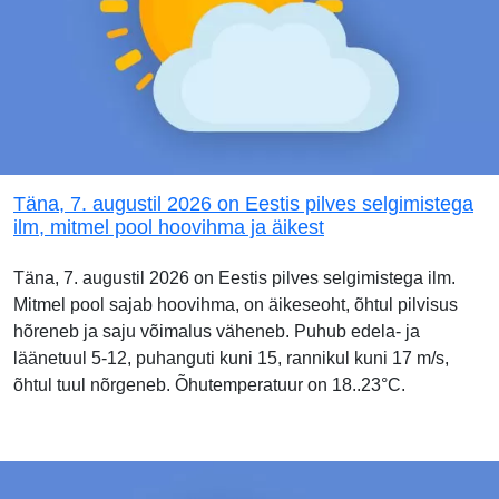
Täna, 7. augustil 2026 on Eestis pilves selgimistega
ilm, mitmel pool hoovihma ja äikest
Täna, 7. augustil 2026 on Eestis pilves selgimistega ilm.
Mitmel pool sajab hoovihma, on äikeseoht, õhtul pilvisus
hõreneb ja saju võimalus väheneb. Puhub edela- ja
läänetuul 5-12, puhanguti kuni 15, rannikul kuni 17 m/s,
õhtul tuul nõrgeneb. Õhutemperatuur on 18..23°C.