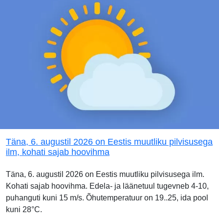
Täna, 6. augustil 2026 on Eestis muutliku pilvisusega
ilm, kohati sajab hoovihma
Täna, 6. augustil 2026 on Eestis muutliku pilvisusega ilm.
Kohati sajab hoovihma. Edela- ja läänetuul tugevneb 4-10,
puhanguti kuni 15 m/s. Õhutemperatuur on 19..25, ida pool
kuni 28°C.