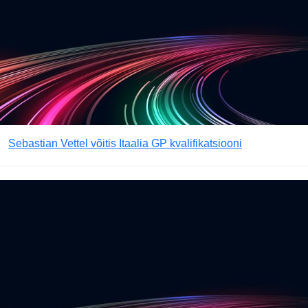
Sebastian Vettel võitis Itaalia GP kvalifikatsiooni