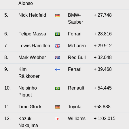
Alonso
5.
Nick Heidfeld
BMW-
+ 27.748
Sauber
6.
Felipe Massa
Ferrari
+ 28.816
7.
Lewis Hamilton
McLaren
+ 29.912
8.
Mark Webber
Red Bull
+ 32.048
9.
Kimi
Ferrari
+ 39.468
Räikkönen
10.
Nelsinho
Renault
+ 54.445
Piquet
11.
Timo Glock
Toyota
+58.888
12.
Kazuki
Williams
+ 1:02.015
Nakajima