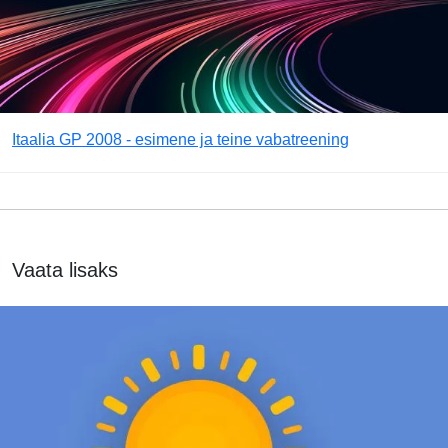
Itaalia GP 2008 - esimene ja teine vabatreening
Vaata lisaks