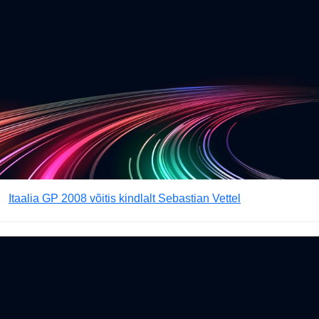
Itaalia GP 2008 võitis kindlalt Sebastian Vettel