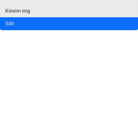
Kiireim ring
Sõit