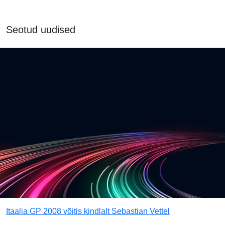
Seotud uudised
Itaalia GP 2008 võitis kindlalt Sebastian Vettel