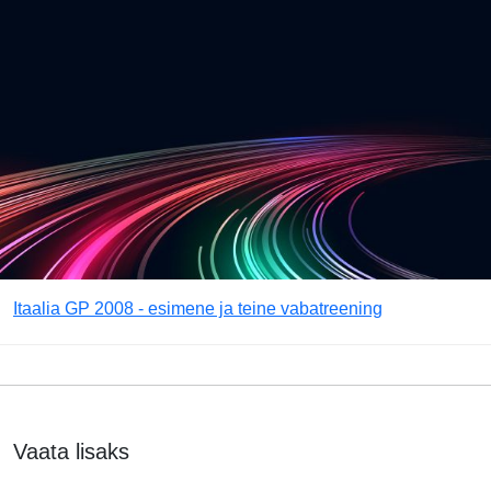
Itaalia GP 2008 - esimene ja teine vabatreening
Vaata lisaks