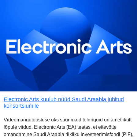
Electronic Arts kuulub nüüd Saudi Araabia juhitud
konsortsiumile
Videomängutööstuse üks suurimaid tehinguid on ametlikult
lõpule viidud. Electronic Arts (EA) teatas, et ettevõtte
omandamine Saudi Araabia riikliku investeerimisfondi (PIF),