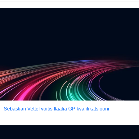
Sebastian Vettel võitis Itaalia GP kvalifikatsiooni