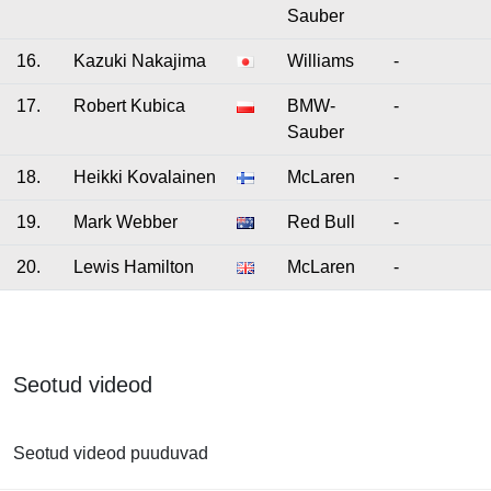
Sauber
16.
Kazuki Nakajima
Williams
-
17.
Robert Kubica
BMW-
-
Sauber
18.
Heikki Kovalainen
McLaren
-
19.
Mark Webber
Red Bull
-
20.
Lewis Hamilton
McLaren
-
Seotud videod
Seotud videod puuduvad