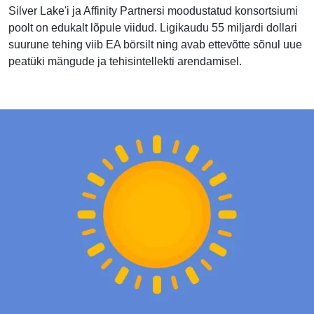
Silver Lake'i ja Affinity Partnersi moodustatud konsortsiumi
poolt on edukalt lõpule viidud. Ligikaudu 55 miljardi dollari
suurune tehing viib EA börsilt ning avab ettevõtte sõnul uue
peatüki mängude ja tehisintellekti arendamisel.