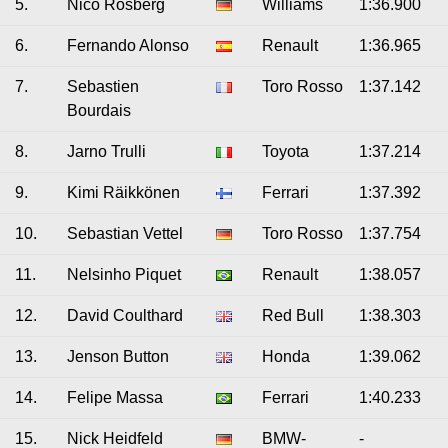
5.
Nico Rosberg
Williams
1:36.900
6.
Fernando Alonso
Renault
1:36.965
7.
Sebastien
Toro Rosso
1:37.142
Bourdais
8.
Jarno Trulli
Toyota
1:37.214
9.
Kimi Räikkönen
Ferrari
1:37.392
10.
Sebastian Vettel
Toro Rosso
1:37.754
11.
Nelsinho Piquet
Renault
1:38.057
12.
David Coulthard
Red Bull
1:38.303
13.
Jenson Button
Honda
1:39.062
14.
Felipe Massa
Ferrari
1:40.233
15.
Nick Heidfeld
BMW-
-