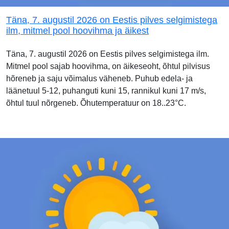
Täna, 7. augustil 2026 on Eestis pilves selgimistega
ilm, mitmel pool hoovihma ja äikest
Täna, 7. augustil 2026 on Eestis pilves selgimistega ilm.
Mitmel pool sajab hoovihma, on äikeseoht, õhtul pilvisus
hõreneb ja saju võimalus väheneb. Puhub edela- ja
läänetuul 5-12, puhanguti kuni 15, rannikul kuni 17 m/s,
õhtul tuul nõrgeneb. Õhutemperatuur on 18..23°C.