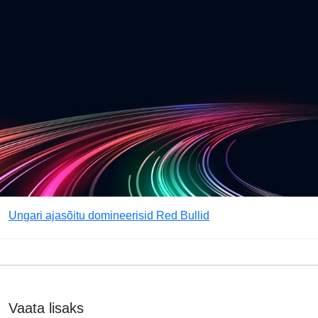
Ungari ajasõitu domineerisid Red Bullid
Vaata lisaks