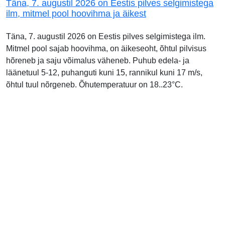
Täna, 7. augustil 2026 on Eestis pilves selgimistega
ilm, mitmel pool hoovihma ja äikest
Täna, 7. augustil 2026 on Eestis pilves selgimistega ilm.
Mitmel pool sajab hoovihma, on äikeseoht, õhtul pilvisus
hõreneb ja saju võimalus väheneb. Puhub edela- ja
läänetuul 5-12, puhanguti kuni 15, rannikul kuni 17 m/s,
õhtul tuul nõrgeneb. Õhutemperatuur on 18..23°C.