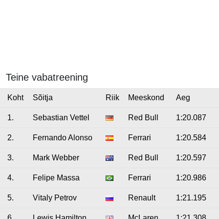
Teine vabatreening
Koht
Sõitja
Riik
Meeskond
Aeg
1.
Sebastian Vettel
Red Bull
1:20.087
2.
Fernando Alonso
Ferrari
1:20.584
3.
Mark Webber
Red Bull
1:20.597
4.
Felipe Massa
Ferrari
1:20.986
5.
Vitaly Petrov
Renault
1:21.195
6.
Lewis Hamilton
McLaren
1:21.308