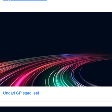
Ungari GP stardi eel