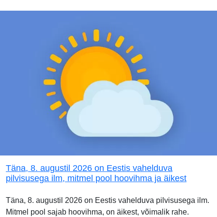
Täna, 8. augustil 2026 on Eestis vahelduva
pilvisusega ilm, mitmel pool hoovihma ja äikest
Täna, 8. augustil 2026 on Eestis vahelduva pilvisusega ilm.
Mitmel pool sajab hoovihma, on äikest, võimalik rahe.