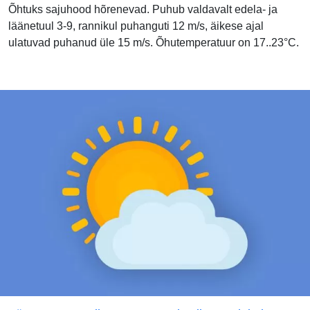
Õhtuks sajuhood hõrenevad. Puhub valdavalt edela- ja
läänetuul 3-9, rannikul puhanguti 12 m/s, äikese ajal
ulatuvad puhanud üle 15 m/s. Õhutemperatuur on 17..23°C.