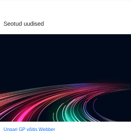
Seotud uudised
Ungari GP võitis Webber