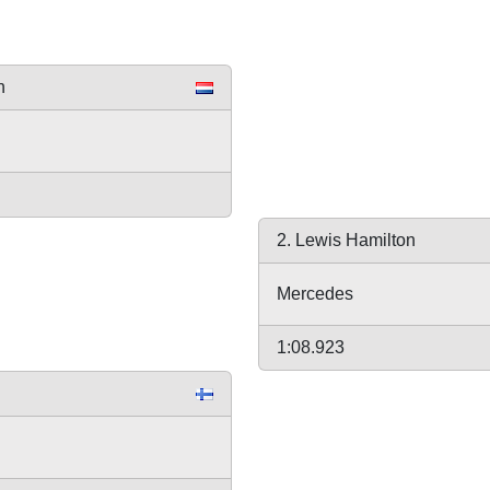
n
2. Lewis Hamilton
Mercedes
1:08.923