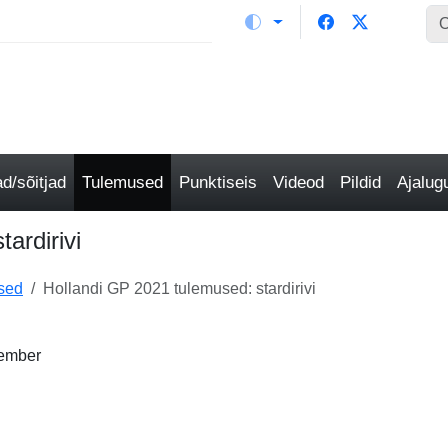
/sõitjad
Tulemused
Punktiseis
Videod
Pildid
Ajalu
ardirivi
sed
Hollandi GP 2021 tulemused: stardirivi
tember