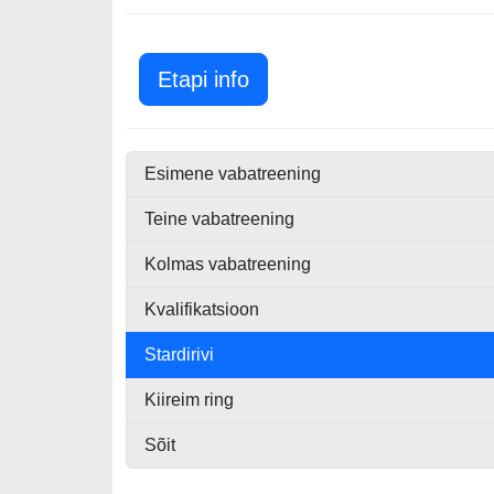
Hollandi GP 2021
Etapi info
Esimene vabatreening
Teine vabatreening
Kolmas vabatreening
Kvalifikatsioon
Stardirivi
Kiireim ring
Sõit