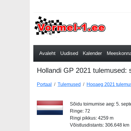
Avaleht
Uudised
Kalender
Meeskonnad
Hollandi GP 2021 tulemused: st
Portaal
Tulemused
Hooaeg 2021 tulemu
Sõidu toimumise aeg: 5. sep
Ringe: 72
Ringi pikkus: 4259 m
Võistlusdistants: 306.648 km