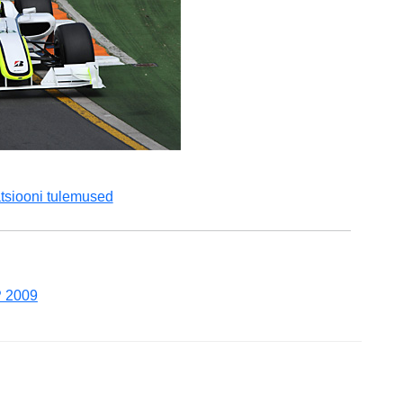
atsiooni tulemused
P 2009