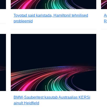
Toyotad said karistada, Hamiltonil tehnilised
A
probleemid
R
BMW-Sauberitest kasutab Austraalias KERSi
ainult Heidfield