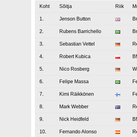
Koht
Sõitja
Riik
M
1.
Jenson Button
B
2.
Rubens Barrichello
B
3.
Sebastian Vettel
R
4.
Robert Kubica
B
5.
Nico Rosberg
W
6.
Felipe Massa
Fe
7.
Kimi Räikkönen
Fe
8.
Mark Webber
R
9.
Nick Heidfeld
B
10.
Fernando Alonso
R