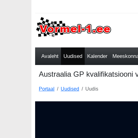
Avaleht
Uudised
Kalender
Meeskonnad
Austraalia GP kvalifikatsiooni
Portaal
Uudised
Uudis