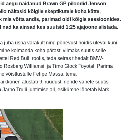
häid aegu näidanud Brawn GP piloodid Jenson
lo näitasid kõigile skeptikutele koha kätte,
ik mis võtta andis, parimad oldi kõigis sessioonides.
 nad ka ainsad kes suutsid 1:25 ajajoone alistada.
ka juba üsna varakult ning põnevust hoidis üleval kuni
mine kolmanda koha pärast, viimaks suutis selle
tel Red Bulli roolis, teda seiras tihedalt BMW-
o Rosberg Williamsil ja Timo Glock Toyotal. Parima
e võistlustulle Felipe Massa, tema
kkönen alustab 9. ruudust, nende vahele suutis
 Jarno Trulli juhtimise all, esikümne lõpetab Mark