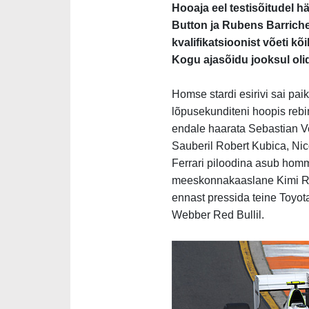
Hooaja eel testisõitudel 
Button ja Rubens Barrichel
kvalifikatsioonist võeti kõ
Kogu ajasõidu jooksul olid
Homse stardi esirivi sai pai
lõpusekunditeni hoopis rebi
endale haarata Sebastian Vet
Sauberil Robert Kubica, Nic
Ferrari piloodina asub homm
meeskonnakaaslane Kimi Räi
ennast pressida teine Toyota
Webber Red Bullil.