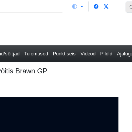
/sõitjad
Tulemused
Punktiseis
Videod
Pildid
Ajalu
 võitis Brawn GP