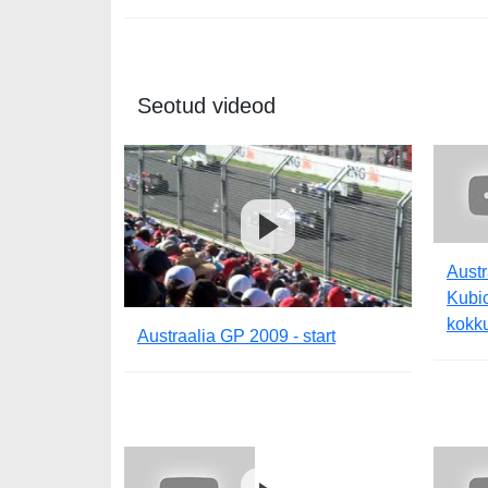
Seotud videod
Austr
Kubic
kokk
Austraalia GP 2009 - start