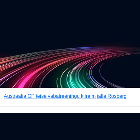
Austraalia GP teise vabatreeningu kiireim jälle Rosberg