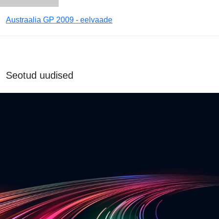
Austraalia GP 2009 - eelvaade
Seotud uudised