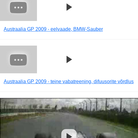
Austraalia GP 2009 - eelvaade, BMW-Sauber
Austraalia GP 2009 - teine vabatreening, difuusorite võrdlus