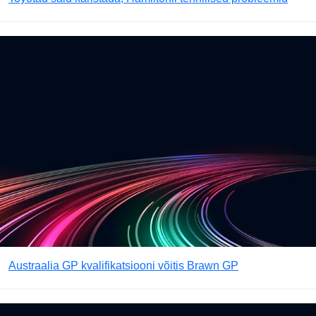
Austraalia GP kvalifikatsiooni võitis Brawn GP