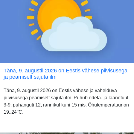
Täna, 9. augustil 2026 on Eestis vähese pilvisusega
ja peamiselt sajuta ilm
Täna, 9. augustil 2026 on Eestis vähese ja vahelduva
pilvisusega peamiselt sajuta ilm. Puhub edela- ja läänetuul
3-9, puhanguti 12, rannikul kuni 15 m/s. Õhutemperatuur on
19..24°C.