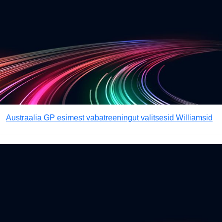
Austraalia GP esimest vabatreeningut valitsesid Williamsid