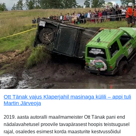
Ott Tänak vajus Klaperjahil masinaga külili – appi tuli
Martin Järveoja
2019. aasta autoralli maailmameister Ott Tänak pani end
nädalavahetusel proovile tavapärasest hoopis teistsugusel
rajal, osaledes esimest korda maasturite kestvussõidul