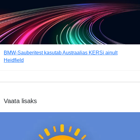
BMW-Sauberitest kasutab Austraalias KERSi ainult
Heidfield
Vaata lisaks