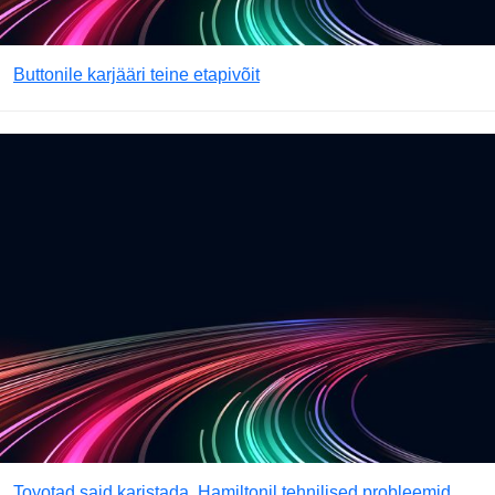
Buttonile karjääri teine etapivõit
Toyotad said karistada, Hamiltonil tehnilised probleemid