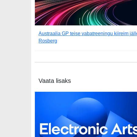
Austraalia GP teise vabatreeningu kiireim jäll
Rosberg
Vaata lisaks