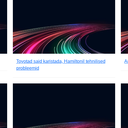
Toyotad said karistada, Hamiltonil tehnilised
A
probleemid