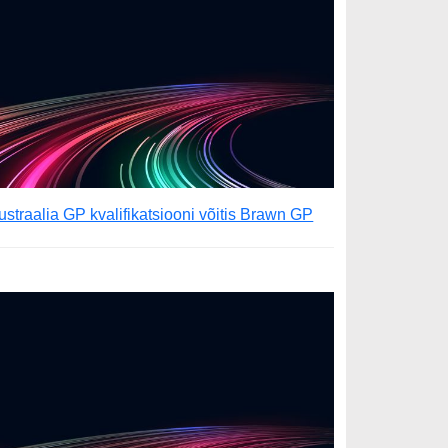
ustraalia GP kvalifikatsiooni võitis Brawn GP