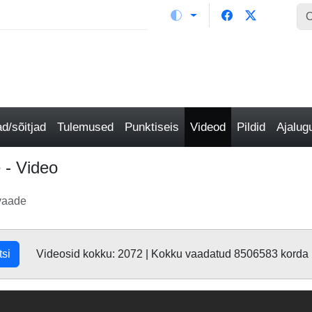
/sõitjad
Tulemused
Punktiseis
Videod
Pildid
Ajalu
 - Video
lvaade
tsi
Videosid kokku: 2072 | Kokku vaadatud 8506583 korda