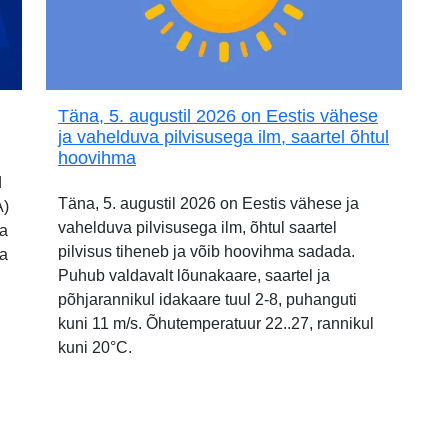
Täna, 5. augustil 2026 on Eestis vähese
ja vahelduva pilvisusega ilm, saartel õhtul
hoovihma
d
Täna, 5. augustil 2026 on Eestis vähese ja
A)
vahelduva pilvisusega ilm, õhtul saartel
ia
pilvisus tiheneb ja võib hoovihma sadada.
ja
Puhub valdavalt lõunakaare, saartel ja
põhjarannikul idakaare tuul 2-8, puhanguti
kuni 11 m/s. Õhutemperatuur 22..27, rannikul
kuni 20°C.