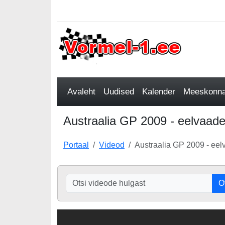
Avaleht
Uudised
Kalender
Meeskonnad
Austraalia GP 2009 - eelvaade
Portaal
Videod
Austraalia GP 2009 - ee
O