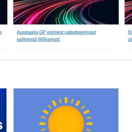
e
Austraalia GP esimest vabatreeningut
B
valitsesid Williamsid
a