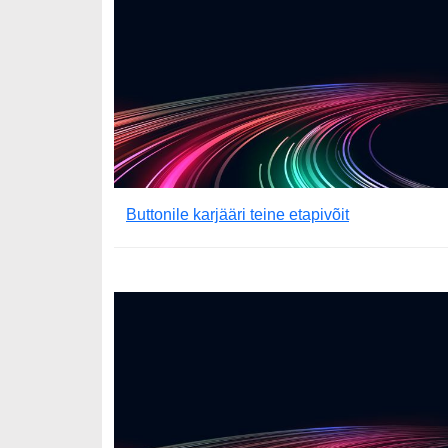
Buttonile karjääri teine etapivõit