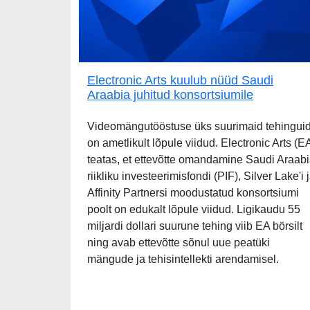
Electronic Arts kuulub nüüd Saudi
Araabia juhitud konsortsiumile
Videomängutööstuse üks suurimaid tehingui
on ametlikult lõpule viidud. Electronic Arts (E
teatas, et ettevõtte omandamine Saudi Araab
riikliku investeerimisfondi (PIF), Silver Lake'i 
Affinity Partnersi moodustatud konsortsiumi
poolt on edukalt lõpule viidud. Ligikaudu 55
miljardi dollari suurune tehing viib EA börsilt
ning avab ettevõtte sõnul uue peatüki
mängude ja tehisintellekti arendamisel.