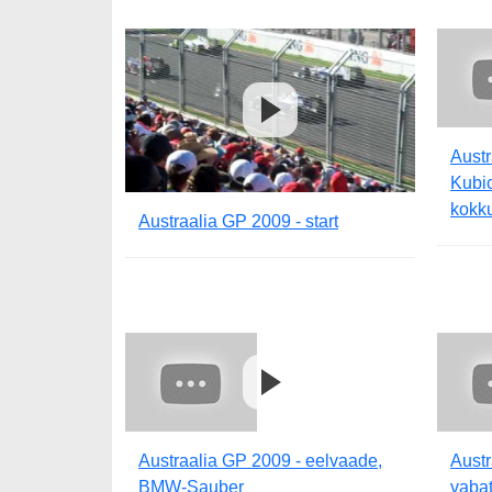
Austr
Kubic
kokk
Austraalia GP 2009 - start
Austraalia GP 2009 - eelvaade,
Austr
BMW-Sauber
vabat