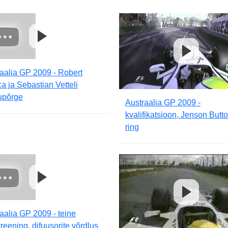
aalia GP 2009 - Robert
a ja Sebastian Vetteli
upõrge
Austraalia GP 2009 -
kvalifikatsioon, Jenson Butto
ring
aalia GP 2009 - teine
reening, difuusorite võrdlus