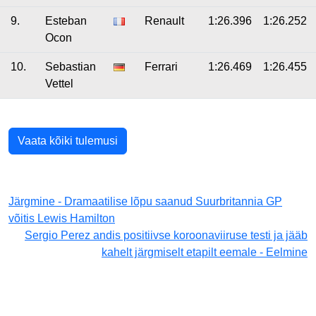
9.
Esteban
Renault
1:26.396
1:26.252
Ocon
10.
Sebastian
Ferrari
1:26.469
1:26.455
Vettel
Vaata kõiki tulemusi
Järgmine - Dramaatilise lõpu saanud Suurbritannia GP
võitis Lewis Hamilton
Sergio Perez andis positiivse koroonaviiruse testi ja jääb
kahelt järgmiselt etapilt eemale - Eelmine