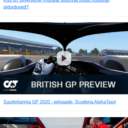
Kus on Silverstone ringrajal suurimat jõudu nõudvad
pidurdused?
Suurbritannia GP 2020 - eelvaade, Scuderia AlphaTauri