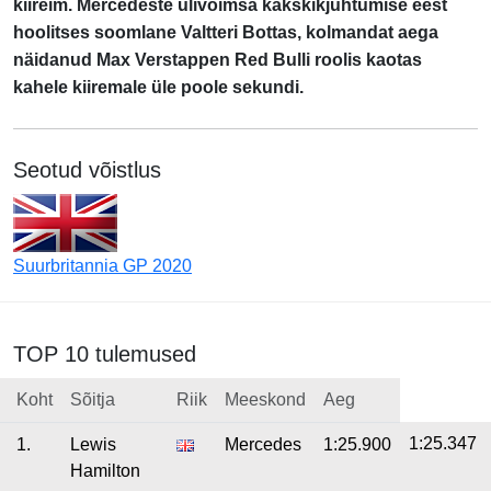
kiireim. Mercedeste ülivõimsa kakskikjuhtumise eest
hoolitses soomlane Valtteri Bottas, kolmandat aega
näidanud Max Verstappen Red Bulli roolis kaotas
kahele kiiremale üle poole sekundi.
Seotud võistlus
Suurbritannia GP 2020
TOP 10 tulemused
Koht
Sõitja
Riik
Meeskond
Aeg
1:25.347
1.
Lewis
Mercedes
1:25.900
Hamilton