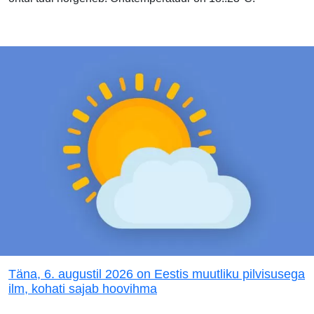
Täna, 6. augustil 2026 on Eestis muutliku pilvisusega
ilm, kohati sajab hoovihma