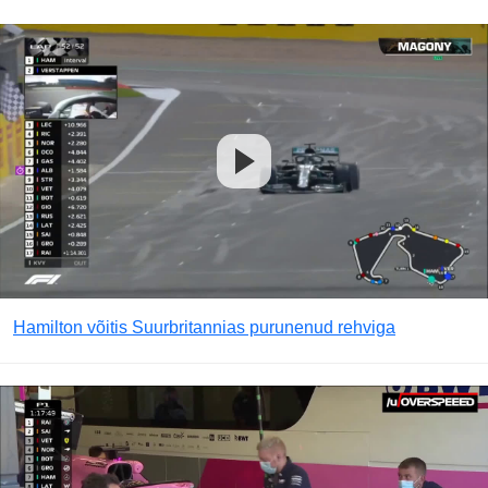
Hamilton võitis Suurbritannias purunenud rehviga