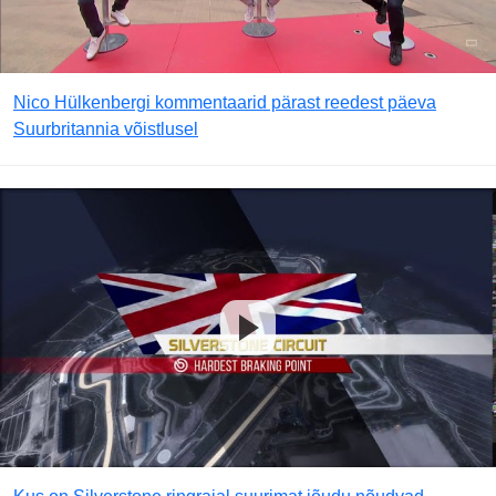
Nico Hülkenbergi kommentaarid pärast reedest päeva
Suurbritannia võistlusel