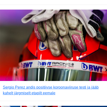
Sergio Perez andis positiivse koroonaviiruse testi ja jääb
kahelt järgmiselt etapilt eemale