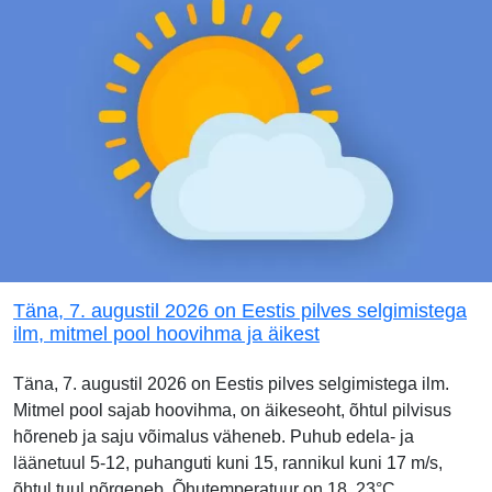
Täna, 7. augustil 2026 on Eestis pilves selgimistega
ilm, mitmel pool hoovihma ja äikest
Täna, 7. augustil 2026 on Eestis pilves selgimistega ilm.
Mitmel pool sajab hoovihma, on äikeseoht, õhtul pilvisus
hõreneb ja saju võimalus väheneb. Puhub edela- ja
läänetuul 5-12, puhanguti kuni 15, rannikul kuni 17 m/s,
õhtul tuul nõrgeneb. Õhutemperatuur on 18..23°C.