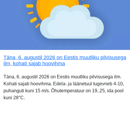
Täna, 6. augustil 2026 on Eestis muutliku pilvisusega
ilm, kohati sajab hoovihma
Täna, 6. augustil 2026 on Eestis muutliku pilvisusega ilm.
Kohati sajab hoovihma. Edela- ja läänetuul tugevneb 4-10,
puhanguti kuni 15 m/s. Õhutemperatuur on 19..25, ida pool
kuni 28°C.