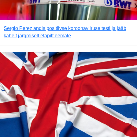
Sergio Perez andis positiivse koroonaviiruse testi ja jääb
kahelt järgmiselt etapilt eemale