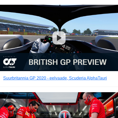
Suurbritannia GP 2020 - eelvaade, Scuderia AlphaTauri