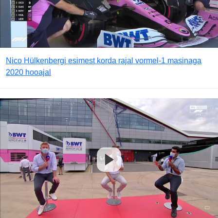
Nico Hülkenbergi esimest korda rajal vormel-1 masinaga
2020 hooajal