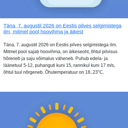
Täna, 7. augustil 2026 on Eestis pilves selgimistega
ilm, mitmel pool hoovihma ja äikest
Täna, 7. augustil 2026 on Eestis pilves selgimistega ilm.
Mitmel pool sajab hoovihma, on äikeseoht, õhtul pilvisus
hõreneb ja saju võimalus väheneb. Puhub edela- ja
läänetuul 5-12, puhanguti kuni 15, rannikul kuni 17 m/s,
õhtul tuul nõrgeneb. Õhutemperatuur on 18..23°C.