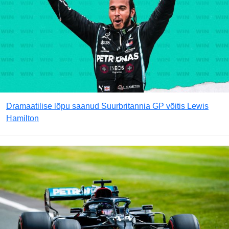
Dramaatilise lõpu saanud Suurbritannia GP võitis Lewis
Hamilton