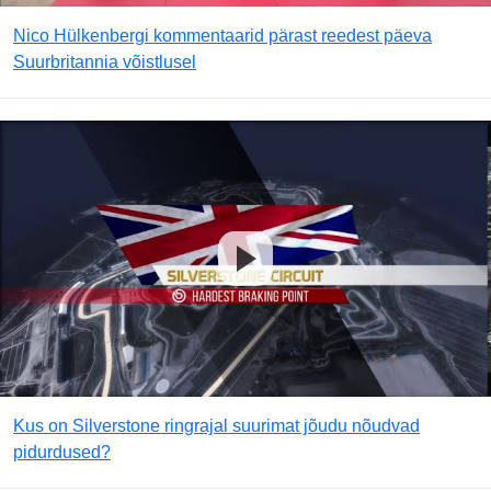
Nico Hülkenbergi kommentaarid pärast reedest päeva
Suurbritannia võistlusel
Kus on Silverstone ringrajal suurimat jõudu nõudvad
pidurdused?