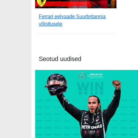
Ferrari eelvaade Suurbritannia
võistlusele
Seotud uudised