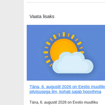
Vaata lisaks
Täna, 6. augustil 2026 on Eestis muutlik
pilvisusega ilm, kohati sajab hoovihma
Täna, 6. augustil 2026 on Eestis muutliku