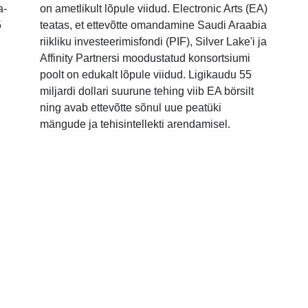
a-
on ametlikult lõpule viidud. Electronic Arts (EA)
5
teatas, et ettevõtte omandamine Saudi Araabia
riikliku investeerimisfondi (PIF), Silver Lake'i ja
Affinity Partnersi moodustatud konsortsiumi
poolt on edukalt lõpule viidud. Ligikaudu 55
miljardi dollari suurune tehing viib EA börsilt
ning avab ettevõtte sõnul uue peatüki
mängude ja tehisintellekti arendamisel.