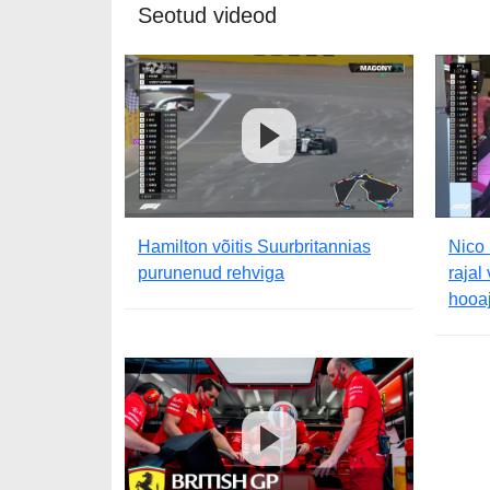
Seotud videod
Hamilton võitis Suurbritannias
Nico 
purunenud rehviga
rajal
hooaj