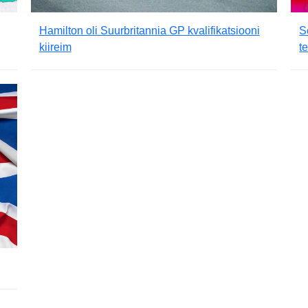
Hamilton oli Suurbritannia GP kvalifikatsiooni
S
kiireim
t