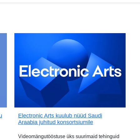
u
Electronic Arts kuulub nüüd Saudi
Araabia juhitud konsortsiumile
Videomängutööstuse üks suurimaid tehinguid