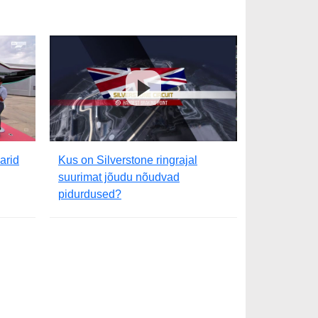
arid
Kus on Silverstone ringrajal
suurimat jõudu nõudvad
pidurdused?