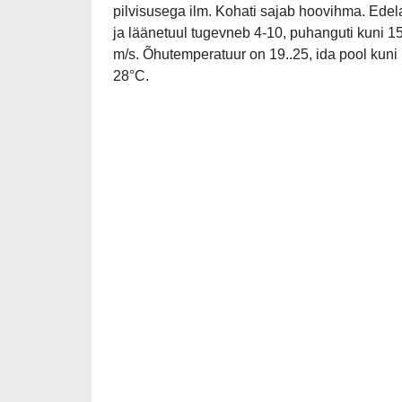
pilvisusega ilm. Kohati sajab hoovihma. Edel
ja läänetuul tugevneb 4-10, puhanguti kuni 1
m/s. Õhutemperatuur on 19..25, ida pool kuni
28°C.