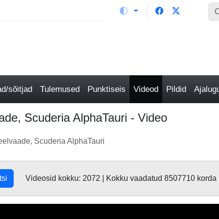
/sõitjad
Tulemused
Punktiseis
Videod
Pildid
Ajalu
ade, Scuderia AlphaTauri - Video
eelvaade, Scuderia AlphaTauri
tsi
Videosid kokku: 2072 | Kokku vaadatud 8507710 korda