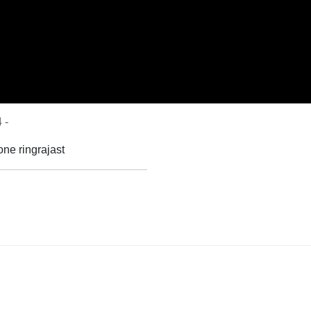
 -
one ringrajast