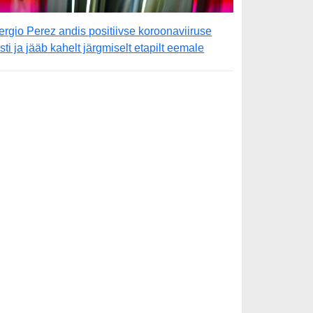
ergio Perez andis positiivse koroonaviiruse
esti ja jääb kahelt järgmiselt etapilt eemale