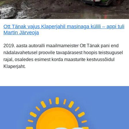
Ott Tänak vajus Klaperjahil masinaga külili – appi tuli
Martin Järveoja
2019. aasta autoralli maailmameister Ott Tänak pani end
nädalavahetusel proovile tavapärasest hoopis teistsugusel
rajal, osaledes esimest korda maasturite kestvussõidul
Klaperjaht.