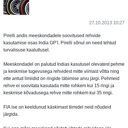
27.10.2013 10:27
Pirelli andis meeskondadele soovitused rehvide
kasutamise osas India GP'l. Pirelli sõnul on need tehtud
turvalisuse kaalutlusel.
Meeskondadel on palutud Indias kasutusel olevatest pehme
ja keskmise tugevusega rehvidest mitte viimast võtta ning
ette antud limiidid on ringide läbimise arvu järgi. Pehmeid
rehve ei soovitata kasutada mitte rohkem kui 15 ringi ja
keskmise kõvadusega rehve mitte rohkem kui 35 ringi.
FIA ise on keeldunud käskimast tiimidel neid nõudeid
järgida.