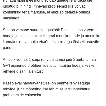
Kui aga mõni meeskond sõidab ühtede rehvidega üle
lubatud piiri ning ilmnevad probleemid siis võivad
kohtunikud teha märkuse, et miks sõidetakse ohtliku
masinaga.
See on viimane suurem tagasiöök Pirellile, juba varem
hooaja jooksul on mitmel korral meeskondade ja ametnike
kannatus rehvutootja ebaõnnestumistega tõsiselt proovile
pandud.
Ametlik vormel-1 sarja rehvide tarnija pidi Suurbritannia
GP'l esinenud probleemide tõttu muutma hooaja keskel
rehvide disani ja ehitust.
Käesoleval nädalavahetusel on pehme rehviseguga
rehvidel juba mõneringilise läbimise järel täheldatud
probleemide esinemist.