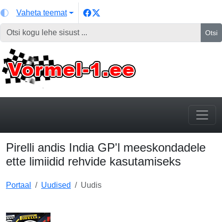
Vaheta teemat
Otsi
Pirelli andis India GP'l meeskondadele
ette limiidid rehvide kasutamiseks
Portaal
Uudised
Uudis