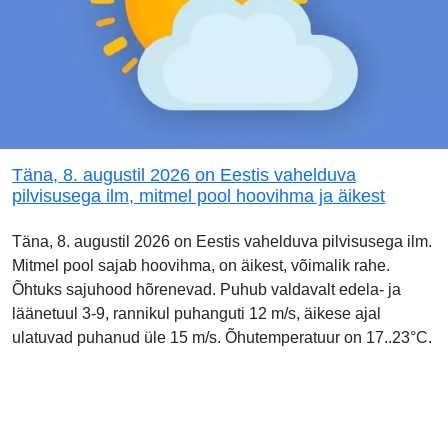
Täna, 8. augustil 2026 on Eestis vahelduva
pilvisusega ilm, mitmel pool hoovihma ja äikest
Täna, 8. augustil 2026 on Eestis vahelduva pilvisusega ilm.
Mitmel pool sajab hoovihma, on äikest, võimalik rahe.
Õhtuks sajuhood hõrenevad. Puhub valdavalt edela- ja
läänetuul 3-9, rannikul puhanguti 12 m/s, äikese ajal
ulatuvad puhanud üle 15 m/s. Õhutemperatuur on 17..23°C.