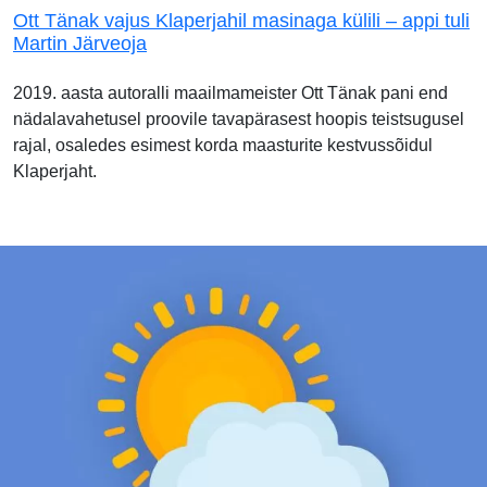
Ott Tänak vajus Klaperjahil masinaga külili – appi tuli
Martin Järveoja
2019. aasta autoralli maailmameister Ott Tänak pani end
nädalavahetusel proovile tavapärasest hoopis teistsugusel
rajal, osaledes esimest korda maasturite kestvussõidul
Klaperjaht.