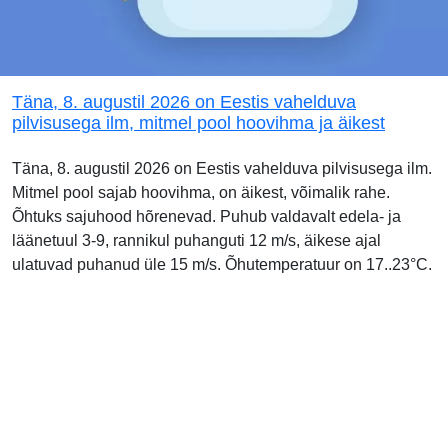
Täna, 8. augustil 2026 on Eestis vahelduva
pilvisusega ilm, mitmel pool hoovihma ja äikest
Täna, 8. augustil 2026 on Eestis vahelduva pilvisusega ilm.
Mitmel pool sajab hoovihma, on äikest, võimalik rahe.
Õhtuks sajuhood hõrenevad. Puhub valdavalt edela- ja
läänetuul 3-9, rannikul puhanguti 12 m/s, äikese ajal
ulatuvad puhanud üle 15 m/s. Õhutemperatuur on 17..23°C.