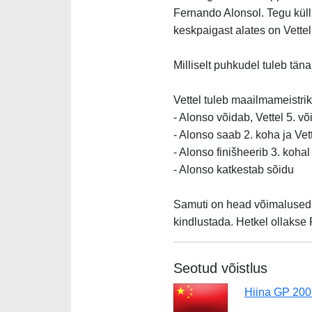
Fernando Alonsol. Tegu kül
keskpaigast alates on Vettel 
Milliselt puhkudel tuleb tän
Vettel tuleb maailmameistriks
- Alonso võidab, Vettel 5. v
- Alonso saab 2. koha ja Vet
- Alonso finišheerib 3. kohal
- Alonso katkestab sõidu
Samuti on head võimalused 
kindlustada. Hetkel ollakse 
Seotud võistlus
Hiina GP 200