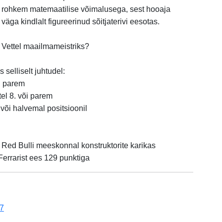
l rohkem matemaatilise võimalusega, sest hooaja
väga kindlalt figureerinud sõitjaterivi eesotas.
a Vettel maailmameistriks?
 selliselt juhtudel:
õi parem
tel 8. või parem
 või halvemal positsioonil
Red Bulli meeskonnal konstruktorite karikas
Ferrarist ees 129 punktiga
7