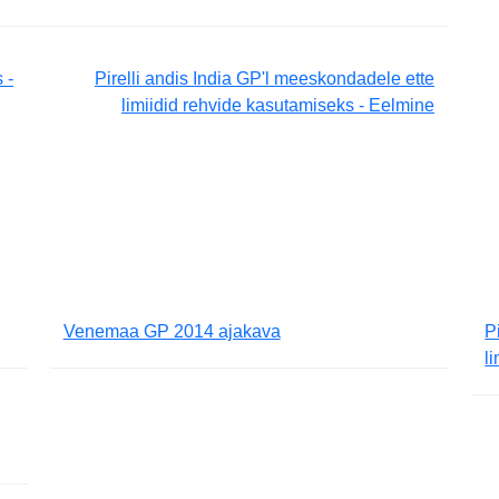
 -
Pirelli andis India GP'l meeskondadele ette
limiidid rehvide kasutamiseks - Eelmine
Venemaa GP 2014 ajakava
P
l