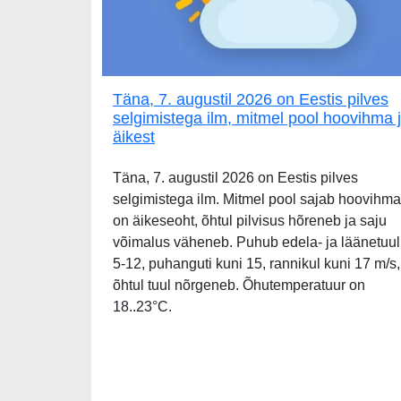
Täna, 7. augustil 2026 on Eestis pilves
selgimistega ilm, mitmel pool hoovihma 
äikest
Täna, 7. augustil 2026 on Eestis pilves
selgimistega ilm. Mitmel pool sajab hoovihma
on äikeseoht, õhtul pilvisus hõreneb ja saju
võimalus väheneb. Puhub edela- ja läänetuul
5-12, puhanguti kuni 15, rannikul kuni 17 m/s,
õhtul tuul nõrgeneb. Õhutemperatuur on
18..23°C.