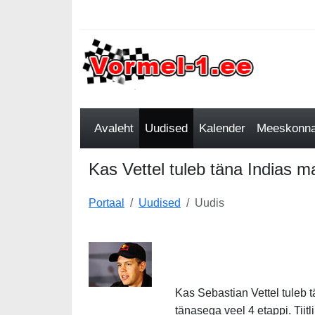
Avaleht
Uudised
Kalender
Meeskonnad
Kas Vettel tuleb täna Indias m
Portaal
Uudised
Uudis
Kas Sebastian Vettel tuleb 
tänasega veel 4 etappi. Tiit