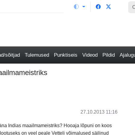
/sõitjad
Tulemused
Punktiseis
Videod
Pildid
Ajalu
aailmameistriks
27.10.2013 11:16
täna Indias maailmameistriks? Hooaja lõpuni on koos
lilootuseks on veel peale Vetteli võimalused säilinud