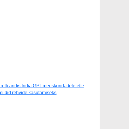
irelli andis India GP'l meeskondadele ette
imiidid rehvide kasutamiseks