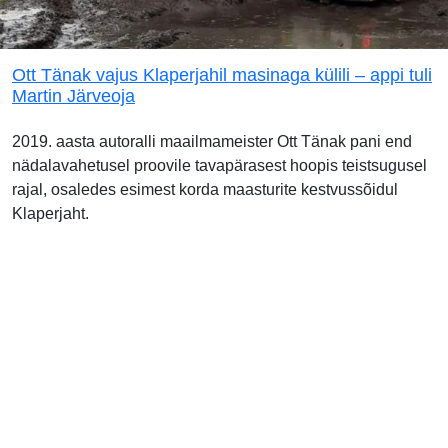
Ott Tänak vajus Klaperjahil masinaga külili – appi tuli
Martin Järveoja
2019. aasta autoralli maailmameister Ott Tänak pani end
nädalavahetusel proovile tavapärasest hoopis teistsugusel
rajal, osaledes esimest korda maasturite kestvussõidul
Klaperjaht.