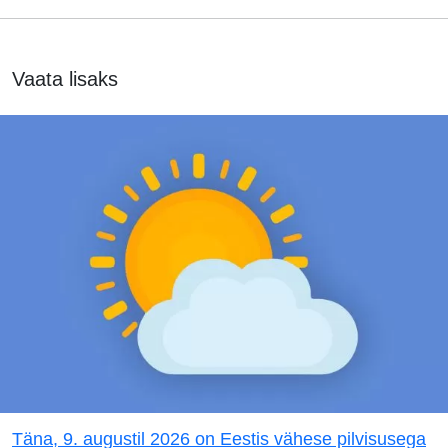
Vaata lisaks
Täna, 9. augustil 2026 on Eestis vähese pilvisusega