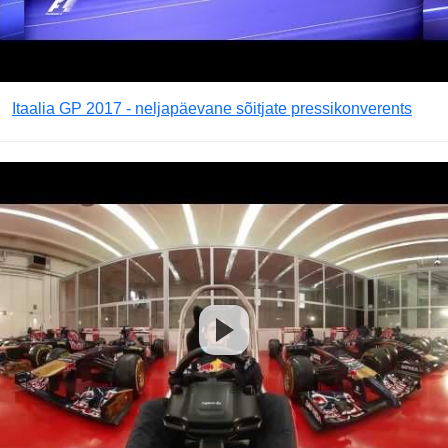
Itaalia GP 2017 - neljapäevane sõitjate pressikonverents