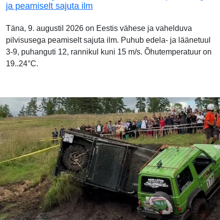
ja peamiselt sajuta ilm
Täna, 9. augustil 2026 on Eestis vähese ja vahelduva
pilvisusega peamiselt sajuta ilm. Puhub edela- ja läänetuul
3-9, puhanguti 12, rannikul kuni 15 m/s. Õhutemperatuur on
19..24°C.