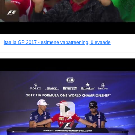
Itaalia GP 2017 - esimene vabatreening, ülevaade