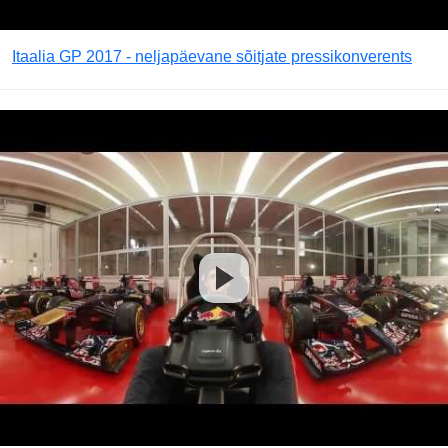
Itaalia GP 2017 - neljapäevane sõitjate pressikonverents