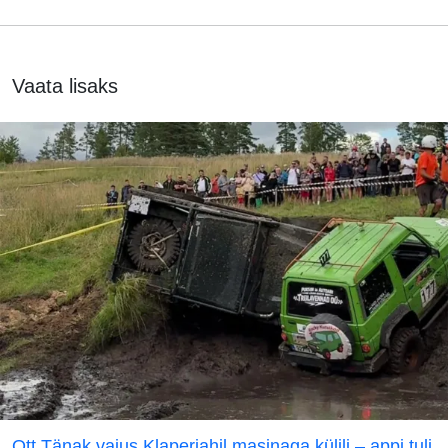
Vaata lisaks
Ott Tänak vajus Klaperjahil masinaga külili – appi tuli