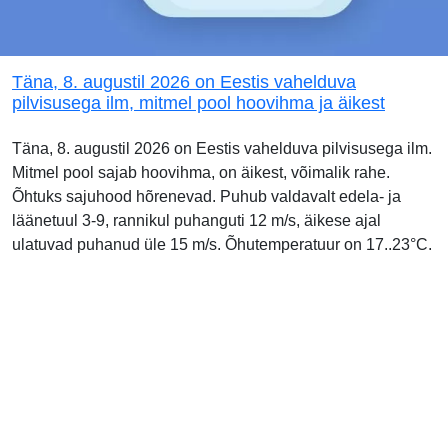
Täna, 8. augustil 2026 on Eestis vahelduva
pilvisusega ilm, mitmel pool hoovihma ja äikest
Täna, 8. augustil 2026 on Eestis vahelduva pilvisusega ilm.
Mitmel pool sajab hoovihma, on äikest, võimalik rahe.
Õhtuks sajuhood hõrenevad. Puhub valdavalt edela- ja
läänetuul 3-9, rannikul puhanguti 12 m/s, äikese ajal
ulatuvad puhanud üle 15 m/s. Õhutemperatuur on 17..23°C.