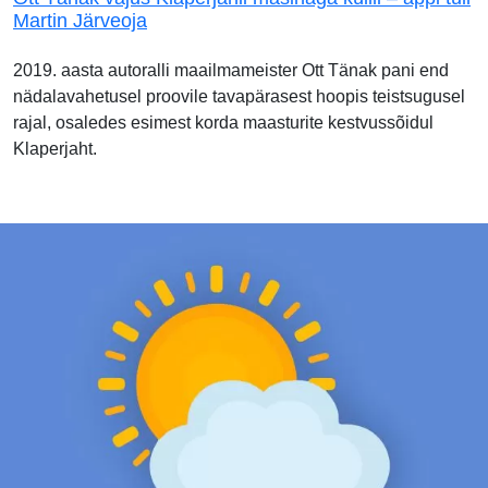
Martin Järveoja
2019. aasta autoralli maailmameister Ott Tänak pani end
nädalavahetusel proovile tavapärasest hoopis teistsugusel
rajal, osaledes esimest korda maasturite kestvussõidul
Klaperjaht.