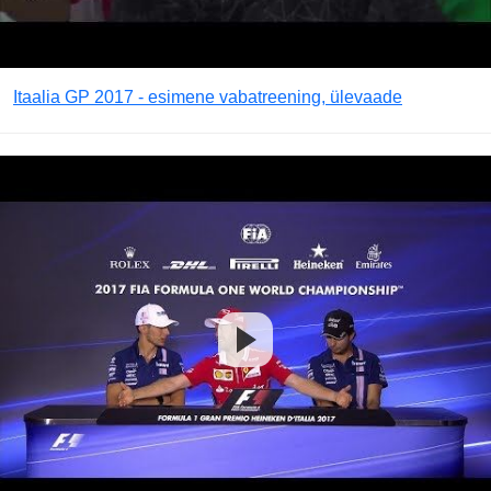
Itaalia GP 2017 - esimene vabatreening, ülevaade