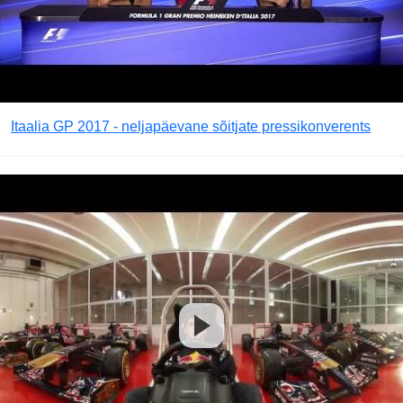
Itaalia GP 2017 - neljapäevane sõitjate pressikonverents