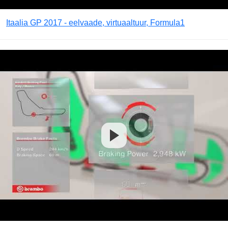
Itaalia GP 2017 - eelvaade, virtuaaltuur, Formula1