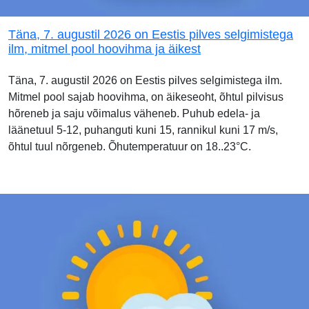
Täna, 7. augustil 2026 on Eestis pilves selgimistega
ilm, mitmel pool hoovihma ja äikest
Täna, 7. augustil 2026 on Eestis pilves selgimistega ilm.
Mitmel pool sajab hoovihma, on äikeseoht, õhtul pilvisus
hõreneb ja saju võimalus väheneb. Puhub edela- ja
läänetuul 5-12, puhanguti kuni 15, rannikul kuni 17 m/s,
õhtul tuul nõrgeneb. Õhutemperatuur on 18..23°C.