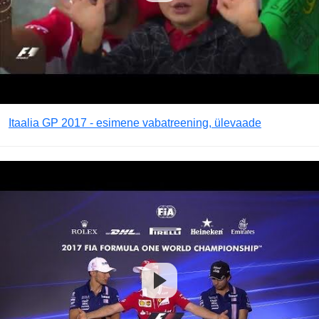
Itaalia GP 2017 - esimene vabatreening, ülevaade