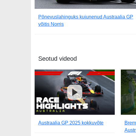
Põnevuslahinguks kujunenud Austraalia GP
võitis Norris
Seotud videod
Austraalia GP 2025 kokkuvõte
Bremb
Aust