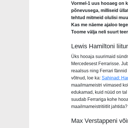
Vormel-1 uus hooaeg on k
põnevusega, milliseid ülla
tehtud mitmeid olulisi mu
Kas me näeme ajaloo tegemi
Toome välja neli suurt teem
Lewis Hamiltoni liitu
Üks hooaja suurimaid sündm
Mercedesest Ferrarisse. Ju
reaalsus ning Ferrari fännid 
võtnud, loe ka:
Sahinad: Hami
maailmameistri viimased ko
edukamad, kuid nüüd on tal 
suudab Ferrariga kohe hooa
maailmameistritiitlit jahtid
Max Verstappeni või