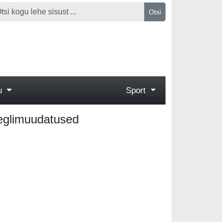
Otsi
gu
Sport
eeglimuudatused