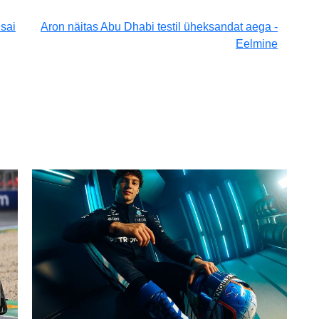
 sai
Aron näitas Abu Dhabi testil üheksandat aega -
Eelmine