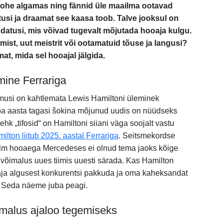
ohe algamas ning fännid üle maailma ootavad
tusi ja draamat see kaasa toob. Talve jooksul on
udatusi, mis võivad tugevalt mõjutada hooaja kulgu.
st, uut meistrit või ootamatuid tõuse ja langusi?
at, mida sel hooajal jälgida.
mine Ferrariga
usi on kahtlemata Lewis Hamiltoni üleminek
ba aasta tagasi šokina mõjunud uudis on nüüdseks
ehk „tifosid“ on Hamiltoni siiani väga soojalt vastu
lton liitub 2025. aastal Ferrariga
. Seitsmekordse
lm hooaega Mercedeses ei olnud tema jaoks kõige
võimalus uues tiimis uuesti särada. Kas Hamilton
ja algusest konkurentsi pakkuda ja oma kaheksandat
a? Seda näeme juba peagi.
malus ajaloo tegemiseks