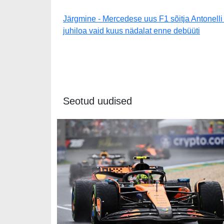
Järgmine - Mercedese uus F1 sõitja Antonelli
juhiloa vaid kuus nädalat enne debüüti
Seotud uudised