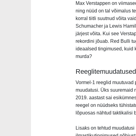
Max Verstappen on viimased
ning nüüd on tal võimalus teha
korral tiitli suutnud võita 
Schumacher ja Lewis Hamilto
järjest võita. Kui see Versta
rekordini jõuab. Red Bulli 
ideaalsed tingimused, kuid
murda?
Reeglitemuudatused ki
Vormel-1 reeglid muutuvad p
muudatusi. Üks suuremaid mu
2019. aastast sai esikümnes 
reegel on nüüdseks tühista
lõpuosas nähtud taktikalisi 
Lisaks on tehtud muudatusi 
ilmastikutingimused põhjust