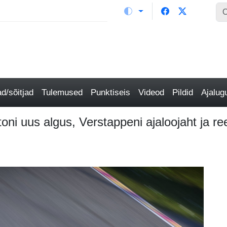
/sõitjad
Tulemused
Punktiseis
Videod
Pildid
Ajalu
oni uus algus, Verstappeni ajaloojaht ja r