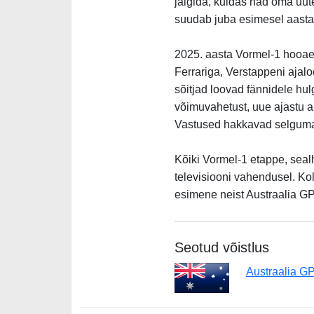
jälgida, kuidas nad oma uute
suudab juba esimesel aastal
2025. aasta Vormel-1 hooaeg 
Ferrariga, Verstappeni ajalo
sõitjad loovad fännidele hu
võimuvahetust, uue ajastu a
Vastused hakkavad selguma 
Kõiki Vormel-1 etappe, sealh
televisiooni vahendusel. K
esimene neist Austraalia GP 
Seotud võistlus
Austraalia G