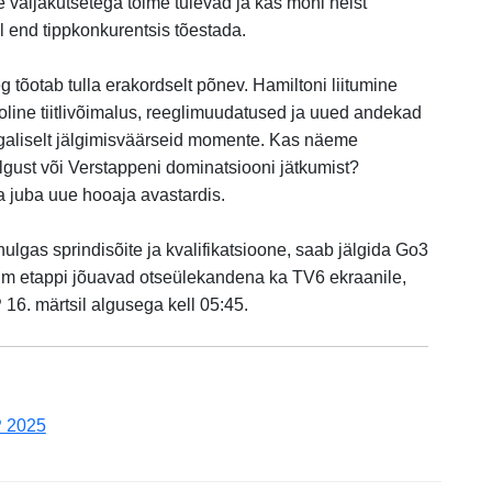
 väljakutsetega toime tulevad ja kas mõni neist
 end tippkonkurentsis tõestada.
tõotab tulla erakordselt põnev. Hamiltoni liitumine
oline tiitlivõimalus, reeglimuudatused ja uued andekad
lgaliselt jälgimisväärseid momente. Kas näeme
lgust või Verstappeni dominatsiooni jätkumist?
juba uue hooaja avastardis.
ulgas sprindisõite ja kvalifikatsioone, saab jälgida Go3
olm etappi jõuavad otseülekandena ka TV6 ekraanile,
16. märtsil algusega kell 05:45.
P 2025