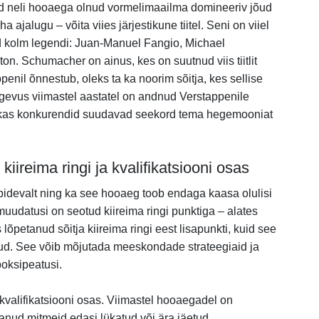
 neli hooaega olnud vormelimaailma domineeriv jõud
 ajalugu – võita viies järjestikune tiitel. Seni on viiel
vaid kolm legendi: Juan-Manuel Fangio, Michael
n. Schumacher on ainus, kes on suutnud viis tiitlit
ppenil õnnestub, oleks ta ka noorim sõitja, kes sellise
tugevus viimastel aastatel on andnud Verstappenile
 kas konkurendid suudavad seekord tema hegemooniat
ireima ringi ja kvalifikatsiooni osas
idevalt ning ka see hooaeg toob endaga kaasa olulisi
udatusi on seotud kiireima ringi punktiga – alates
lõpetanud sõitja kiireima ringi eest lisapunkti, kuid see
tud. See võib mõjutada meeskondade strateegiaid ja
boksipeatusi.
kvalifikatsiooni osas. Viimastel hooaegadel on
anud mitmeid edasi lükatud või ära jäetud