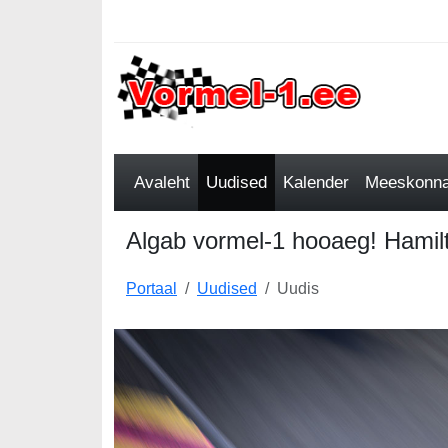
Avaleht
Uudised
Kalender
Meeskonnad
Algab vormel-1 hooaeg! Hamilt
Portaal
Uudised
Uudis