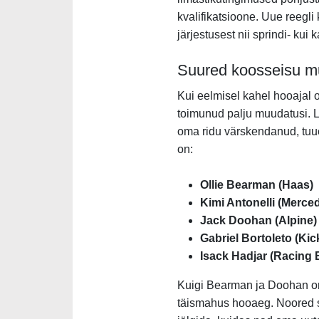
kvalifikatsioone. Uue reegli
järjestusest nii sprindi- kui 
Suured koosseisu mu
Kui eelmisel kahel hooajal o
toimunud palju muudatusi. L
oma ridu värskendanud, tuue
on:
Ollie Bearman (Haas)
Kimi Antonelli (Merce
Jack Doohan (Alpine)
Gabriel Bortoleto (Ki
Isack Hadjar (Racing B
Kuigi Bearman ja Doohan on
täismahus hooaeg. Noored sõ