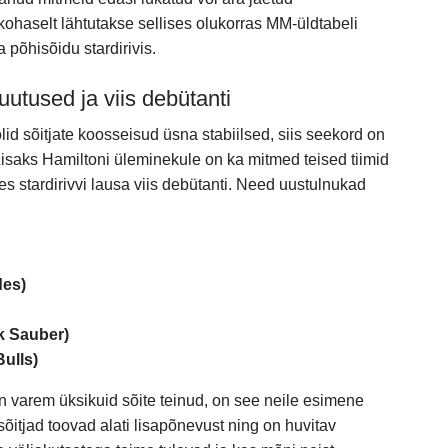
 kohaselt lähtutakse sellises olukorras MM-üldtabeli
ka põhisõidu stardirivis.
utused ja viis debütanti
lid sõitjate koosseisud üsna stabiilsed, siis seekord on
isaks Hamiltoni üleminekule on ka mitmed teised tiimid
s stardirivvi lausa viis debütanti. Need uustulnukad
des)
ck Sauber)
ulls)
 varem üksikuid sõite teinud, on see neile esimene
itjad toovad alati lisapõnevust ning on huvitav