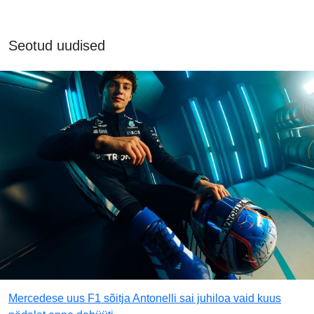
Seotud uudised
Mercedese uus F1 sõitja Antonelli sai juhiloa vaid kuus