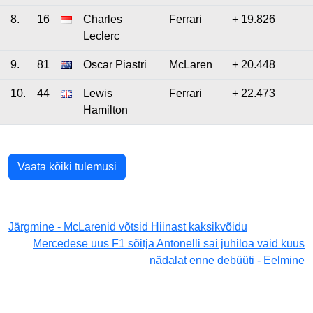
8.
16
Charles
Ferrari
+ 19.826
Leclerc
9.
81
Oscar Piastri
McLaren
+ 20.448
10.
44
Lewis
Ferrari
+ 22.473
Hamilton
Vaata kõiki tulemusi
Järgmine - McLarenid võtsid Hiinast kaksikvõidu
Mercedese uus F1 sõitja Antonelli sai juhiloa vaid kuus
nädalat enne debüüti - Eelmine