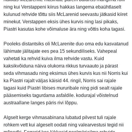
ning kui Verstappeni kiirus hakkas langema ebaühtlaselt
kulunud rehvide tõttu siis McLarenid seevastu jätkasid kiiret
minekut. Verstappen eksis ühes kurvis ning lasi pikaks,
Piastri kasutas kohe võimaluse ära ning võttis koha tagasi.
Pooleks distantsiks oli McLarenite duo oma edu kasvatanud
lähimate jälitajate ees pea 15 sekundiliseks. Vahepeal
vahetati ka rehvid kuiva ilma rehvide vastu. Kuid
kaksikvõiduna näiva olukorra rikkus turvaauto ja pärast
seda vihmasadu ning eksimus ühes kurvis kus nii Norris kui
ka Piastri rajalt väljas käisid 44. ringil, Norris sai rajale
tagasi kuid Piastri libises mururibale ning pidi sealt rajale
pääsemiseks tagurdama asfaldile. kodurajal võistelnud
austraallane langes päris rivi lõppu.
Algselt kerge vihmasabinana lubatud pilvest tuli rajale
rohkem vett kui algeselt oodati ning valearvestusi tegid nii