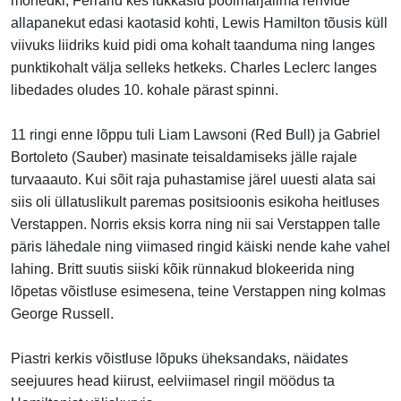
mõnedki, Ferrarid kes lükkasid poolmärjailma rehvide
allapanekut edasi kaotasid kohti, Lewis Hamilton tõusis küll
viivuks liidriks kuid pidi oma kohalt taanduma ning langes
punktikohalt välja selleks hetkeks. Charles Leclerc langes
libedades oludes 10. kohale pärast spinni.
11 ringi enne lõppu tuli
Liam Lawson
i (Red Bull) ja Gabriel
Bortoleto (Sauber) masinate teisaldamiseks jälle rajale
turvaaauto. Kui sõit raja puhastamise järel uuesti alata sai
siis oli üllatuslikult paremas positsioonis esikoha heitluses
Verstappen. Norris eksis korra ning nii sai Verstappen talle
päris lähedale ning viimased ringid käiski nende kahe vahel
lahing. Britt suutis siiski kõik rünnakud blokeerida ning
lõpetas võistluse esimesena, teine Verstappen ning kolmas
George Russell.
Piastri kerkis võistluse lõpuks üheksandaks, näidates
seejuures head kiirust, eelviimasel ringil möödus ta