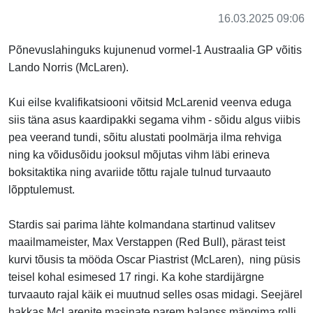
16.03.2025 09:06
Põnevuslahinguks kujunenud vormel-1 Austraalia GP võitis
Lando Norris (McLaren).
Kui eilse kvalifikatsiooni võitsid McLarenid veenva eduga
siis täna asus kaardipakki segama vihm - sõidu algus viibis
pea veerand tundi, sõitu alustati poolmärja ilma rehviga
ning ka võidusõidu jooksul mõjutas vihm läbi erineva
boksitaktika ning avariide tõttu rajale tulnud turvaauto
lõpptulemust.
Stardis sai parima lähte kolmandana startinud valitsev
maailmameister, Max Verstappen (Red Bull), pärast teist
kurvi tõusis ta mööda Oscar Piastrist (McLaren), ning püsis
teisel kohal esimesed 17 ringi. Ka kohe stardijärgne
turvaauto rajal käik ei muutnud selles osas midagi. Seejärel
hakkas McLarenite masinate parem balanss mängima rolli