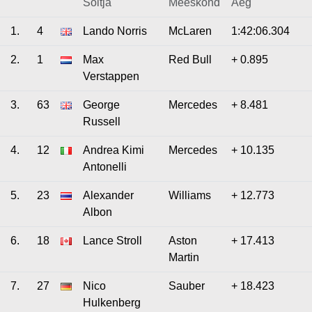
Sõitja
Meeskond
Aeg
1.
4
Lando Norris
McLaren
1:42:06.304
2.
1
Max
Red Bull
+ 0.895
Verstappen
3.
63
George
Mercedes
+ 8.481
Russell
4.
12
Andrea Kimi
Mercedes
+ 10.135
Antonelli
5.
23
Alexander
Williams
+ 12.773
Albon
6.
18
Lance Stroll
Aston
+ 17.413
Martin
7.
27
Nico
Sauber
+ 18.423
Hulkenberg