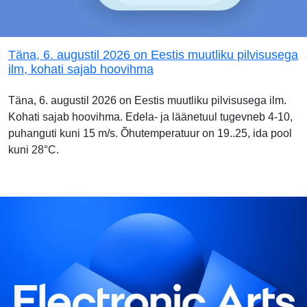
Täna, 6. augustil 2026 on Eestis muutliku pilvisusega
ilm, kohati sajab hoovihma
Täna, 6. augustil 2026 on Eestis muutliku pilvisusega ilm.
Kohati sajab hoovihma. Edela- ja läänetuul tugevneb 4-10,
puhanguti kuni 15 m/s. Õhutemperatuur on 19..25, ida pool
kuni 28°C.