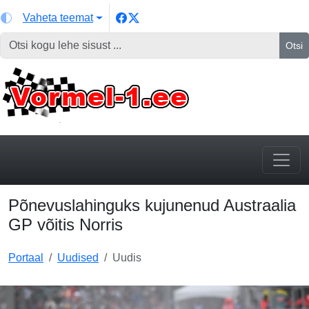
Vaheta teemat
Otsi
Põnevuslahinguks kujunenud Austraalia
GP võitis Norris
Portaal
Uudised
Uudis