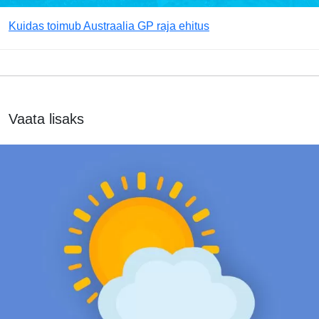
Kuidas toimub Austraalia GP raja ehitus
Vaata lisaks