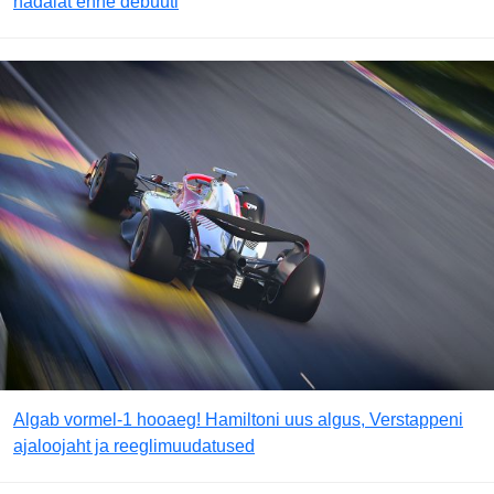
nädalat enne debüüti
Algab vormel-1 hooaeg! Hamiltoni uus algus, Verstappeni
ajaloojaht ja reeglimuudatused