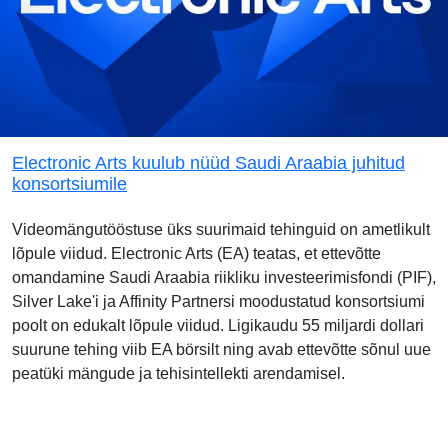
Electronic Arts kuulub nüüd Saudi Araabia juhitud
konsortsiumile
Videomängutööstuse üks suurimaid tehinguid on ametlikult
lõpule viidud. Electronic Arts (EA) teatas, et ettevõtte
omandamine Saudi Araabia riikliku investeerimisfondi (PIF),
Silver Lake'i ja Affinity Partnersi moodustatud konsortsiumi
poolt on edukalt lõpule viidud. Ligikaudu 55 miljardi dollari
suurune tehing viib EA börsilt ning avab ettevõtte sõnul uue
peatüki mängude ja tehisintellekti arendamisel.