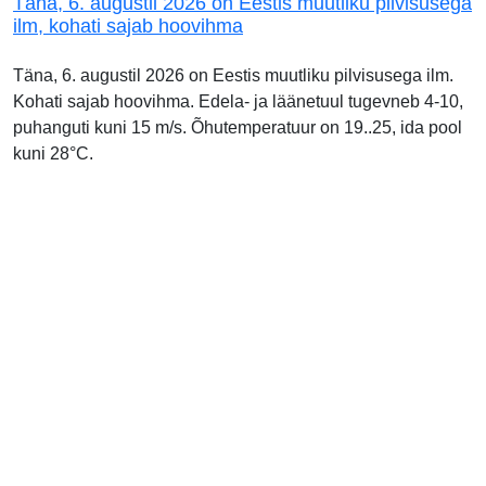
Täna, 6. augustil 2026 on Eestis muutliku pilvisusega
ilm, kohati sajab hoovihma
Täna, 6. augustil 2026 on Eestis muutliku pilvisusega ilm.
Kohati sajab hoovihma. Edela- ja läänetuul tugevneb 4-10,
puhanguti kuni 15 m/s. Õhutemperatuur on 19..25, ida pool
kuni 28°C.