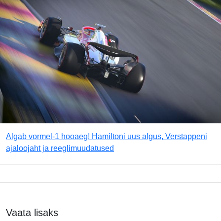
Algab vormel-1 hooaeg! Hamiltoni uus algus, Verstappeni
ajaloojaht ja reeglimuudatused
Vaata lisaks