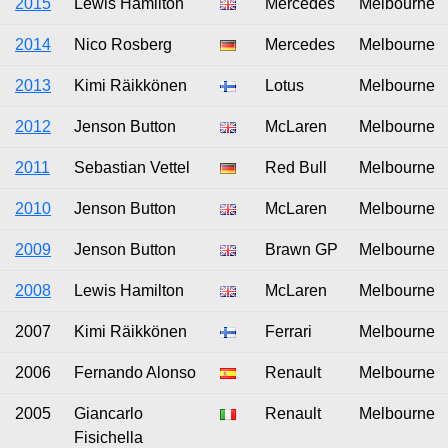
2015
Lewis Hamilton
Mercedes
Melbourne
2014
Nico Rosberg
Mercedes
Melbourne
2013
Kimi Räikkönen
Lotus
Melbourne
2012
Jenson Button
McLaren
Melbourne
2011
Sebastian Vettel
Red Bull
Melbourne
2010
Jenson Button
McLaren
Melbourne
2009
Jenson Button
Brawn GP
Melbourne
2008
Lewis Hamilton
McLaren
Melbourne
2007
Kimi Räikkönen
Ferrari
Melbourne
2006
Fernando Alonso
Renault
Melbourne
2005
Giancarlo
Renault
Melbourne
Fisichella