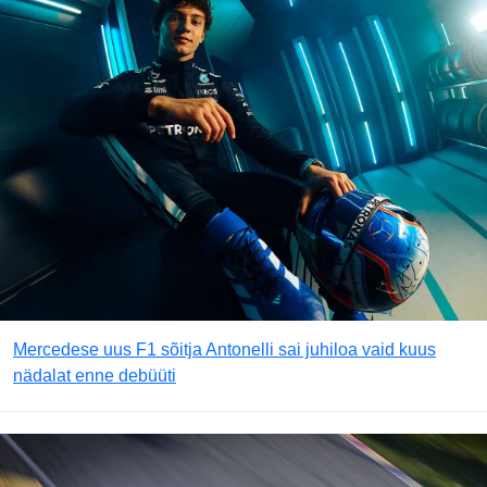
Mercedese uus F1 sõitja Antonelli sai juhiloa vaid kuus
nädalat enne debüüti