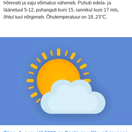
hõreneb ja saju võimalus väheneb. Puhub edela- ja
läänetuul 5-12, puhanguti kuni 15, rannikul kuni 17 m/s,
õhtul tuul nõrgeneb. Õhutemperatuur on 18..23°C.