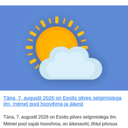
Täna, 7. augustil 2026 on Eestis pilves selgimistega
ilm, mitmel pool hoovihma ja äikest
Täna, 7. augustil 2026 on Eestis pilves selgimistega ilm.
Mitmel pool sajab hoovihma, on äikeseoht, õhtul pilvisus