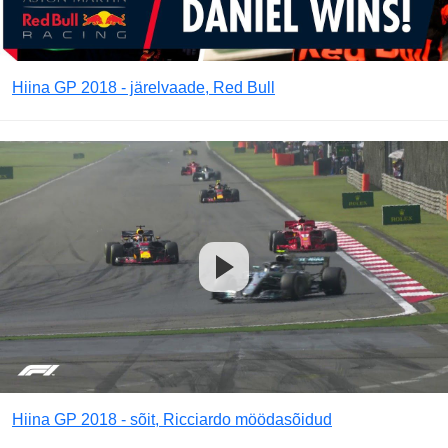
Hiina GP 2018 - järelvaade, Red Bull
Hiina GP 2018 - sõit, Ricciardo möödasõidud