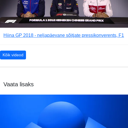
Hiina GP 2018 - neljapäevane sõitjate pressikonverents, F1
Kõik videod
Vaata lisaks