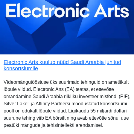
Electronic Arts kuulub nüüd Saudi Araabia juhitud
konsortsiumile
Videomängutööstuse üks suurimaid tehinguid on ametlikult
lõpule viidud. Electronic Arts (EA) teatas, et ettevõtte
omandamine Saudi Araabia riikliku investeerimisfondi (PIF),
Silver Lake'i ja Affinity Partnersi moodustatud konsortsiumi
poolt on edukalt lõpule viidud. Ligikaudu 55 miljardi dollari
suurune tehing viib EA börsilt ning avab ettevõtte sõnul uue
peatüki mängude ja tehisintellekti arendamisel.