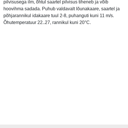
pilvisusega ilm, õhtul saartel pilvisus tiheneb ja võib
hoovihma sadada. Puhub valdavalt lõunakaare, saartel ja
põhjarannikul idakaare tuul 2-8, puhanguti kuni 11 m/s.
Õhutemperatuur 22..27, rannikul kuni 20°C.