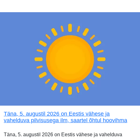
Täna, 5. augustil 2026 on Eestis vähese ja
vahelduva pilvisusega ilm, saartel õhtul hoovihma
Täna, 5. augustil 2026 on Eestis vähese ja vahelduva