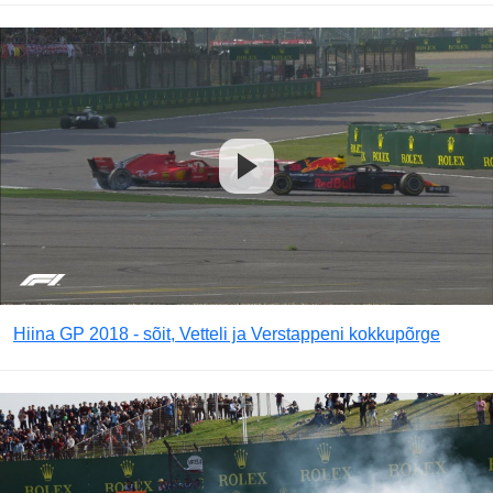
Hiina GP 2018 - sõit, Vetteli ja Verstappeni kokkupõrge