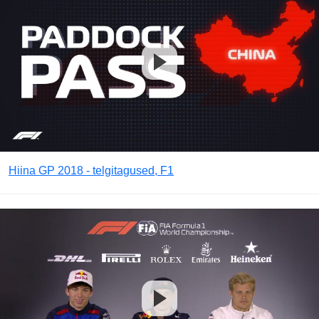
Hiina GP 2018 - telgitagused, F1