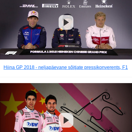
Hiina GP 2018 - neljapäevane sõitjate pressikonverents, F1