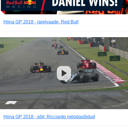
Hiina GP 2018 - järelvaade, Red Bull
Hiina GP 2018 - sõit, Ricciardo möödasõidud