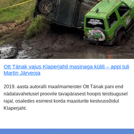
Ott Tänak vajus Klaperjahil masinaga külili – appi tuli
Martin Järveoja
2019. aasta autoralli maailmameister Ott Tänak pani end
nädalavahetusel proovile tavapärasest hoopis teistsugusel
rajal, osaledes esimest korda maasturite kestvussõidul
Klaperjaht.