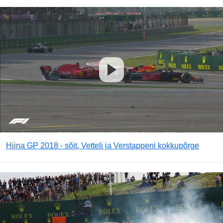
Hiina GP 2018 - sõit, Vetteli ja Verstappeni kokkupõrge