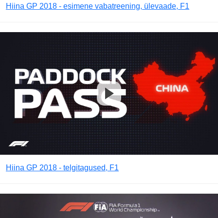
Hiina GP 2018 - esimene vabatreening, ülevaade, F1
Hiina GP 2018 - telgitagused, F1