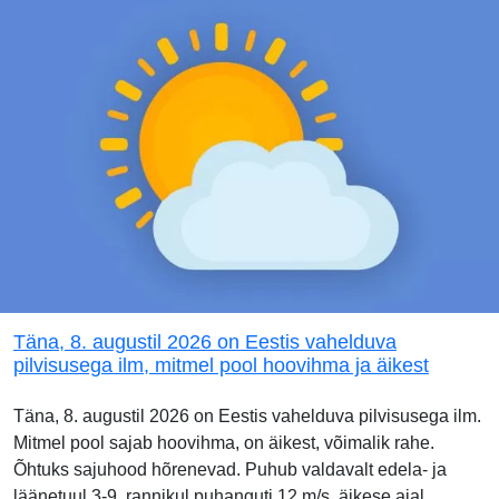
Täna, 8. augustil 2026 on Eestis vahelduva
pilvisusega ilm, mitmel pool hoovihma ja äikest
Täna, 8. augustil 2026 on Eestis vahelduva pilvisusega ilm.
Mitmel pool sajab hoovihma, on äikest, võimalik rahe.
Õhtuks sajuhood hõrenevad. Puhub valdavalt edela- ja
läänetuul 3-9, rannikul puhanguti 12 m/s, äikese ajal