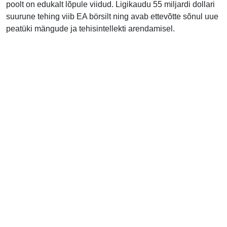
poolt on edukalt lõpule viidud. Ligikaudu 55 miljardi dollari
suurune tehing viib EA börsilt ning avab ettevõtte sõnul uue
peatüki mängude ja tehisintellekti arendamisel.