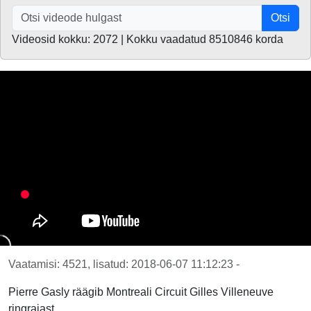
Otsi
Videosid kokku: 2072 | Kokku vaadatud 8510846 korda
Vaatamisi: 4521, lisatud: 2018-06-07 11:12:23 -
Pierre Gasly räägib Montreali Circuit Gilles Villeneuve
ringrajast