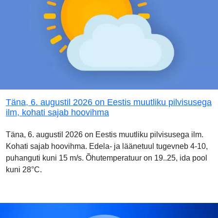
Täna, 6. augustil 2026 on Eestis muutliku pilvisusega
ilm, kohati sajab hoovihma
Täna, 6. augustil 2026 on Eestis muutliku pilvisusega ilm.
Kohati sajab hoovihma. Edela- ja läänetuul tugevneb 4-10,
puhanguti kuni 15 m/s. Õhutemperatuur on 19..25, ida pool
kuni 28°C.