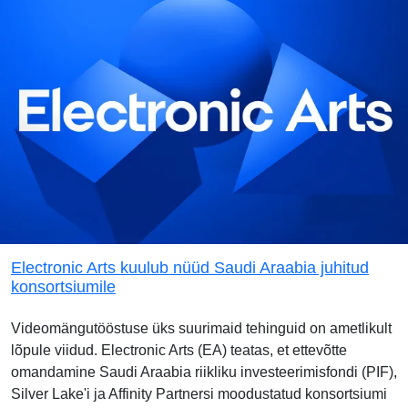
Electronic Arts kuulub nüüd Saudi Araabia juhitud
konsortsiumile
Videomängutööstuse üks suurimaid tehinguid on ametlikult
lõpule viidud. Electronic Arts (EA) teatas, et ettevõtte
omandamine Saudi Araabia riikliku investeerimisfondi (PIF),
Silver Lake'i ja Affinity Partnersi moodustatud konsortsiumi