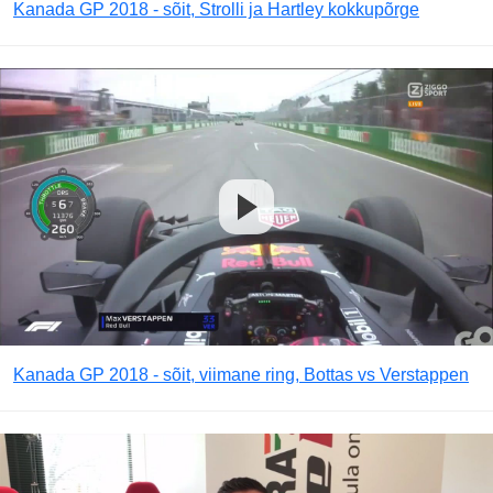
Kanada GP 2018 - sõit, Strolli ja Hartley kokkupõrge
Kanada GP 2018 - sõit, viimane ring, Bottas vs Verstappen