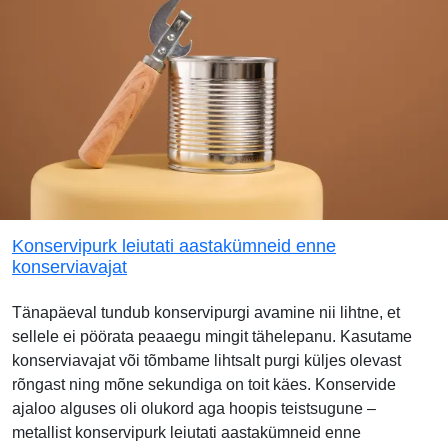
Konservipurk leiutati aastakümneid enne
konserviavajat
Tänapäeval tundub konservipurgi avamine nii lihtne, et
sellele ei pöörata peaaegu mingit tähelepanu. Kasutame
konserviavajat või tõmbame lihtsalt purgi küljes olevast
rõngast ning mõne sekundiga on toit käes. Konservide
ajaloo alguses oli olukord aga hoopis teistsugune –
metallist konservipurk leiutati aastakümneid enne