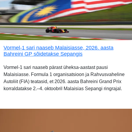
Vormel-1 sari naaseb Malaisiasse, 2026. aasta
Bahreini GP sõidetakse Sepangis
Vormel-1 sari naaseb pärast üheksa-aastast pausi
Malaisiasse. Formula 1 organisatsioon ja Rahvusvaheline
Autoliit (FIA) teatasid, et 2026. aasta Bahreini Grand Prix
korraldatakse 2.–4. oktoobril Malaisias Sepangi ringrajal.