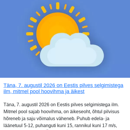
Täna, 7. augustil 2026 on Eestis pilves selgimistega
ilm, mitmel pool hoovihma ja äikest
Täna, 7. augustil 2026 on Eestis pilves selgimistega ilm.
Mitmel pool sajab hoovihma, on äikeseoht, õhtul pilvisus
hõreneb ja saju võimalus väheneb. Puhub edela- ja
läänetuul 5-12, puhanguti kuni 15, rannikul kuni 17 m/s,