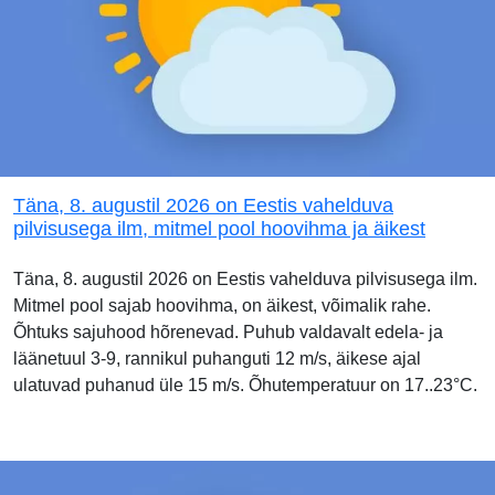
Täna, 8. augustil 2026 on Eestis vahelduva
pilvisusega ilm, mitmel pool hoovihma ja äikest
Täna, 8. augustil 2026 on Eestis vahelduva pilvisusega ilm.
Mitmel pool sajab hoovihma, on äikest, võimalik rahe.
Õhtuks sajuhood hõrenevad. Puhub valdavalt edela- ja
läänetuul 3-9, rannikul puhanguti 12 m/s, äikese ajal
ulatuvad puhanud üle 15 m/s. Õhutemperatuur on 17..23°C.