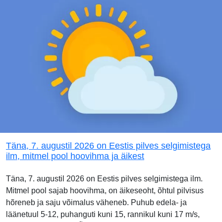
Täna, 7. augustil 2026 on Eestis pilves selgimistega
ilm, mitmel pool hoovihma ja äikest
Täna, 7. augustil 2026 on Eestis pilves selgimistega ilm.
Mitmel pool sajab hoovihma, on äikeseoht, õhtul pilvisus
hõreneb ja saju võimalus väheneb. Puhub edela- ja
läänetuul 5-12, puhanguti kuni 15, rannikul kuni 17 m/s,