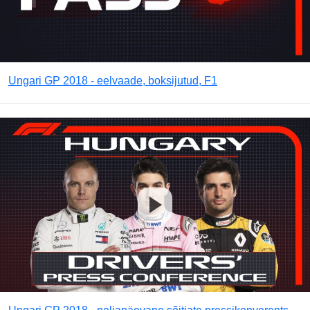
Ungari GP 2018 - eelvaade, boksijutud, F1