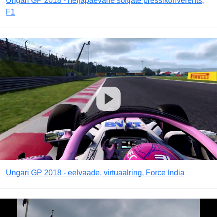
Ungari GP 2018 - neljapäevane sõitjate pressikonverents,
F1
Ungari GP 2018 - eelvaade, virtuaalring, Force India