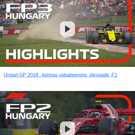
Ungari GP 2018 - kolmas vabatreening, ülevaade, F1