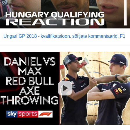
Ungari GP 2018 - kvalifikatsioon, sõitjate kommentaarid, F1