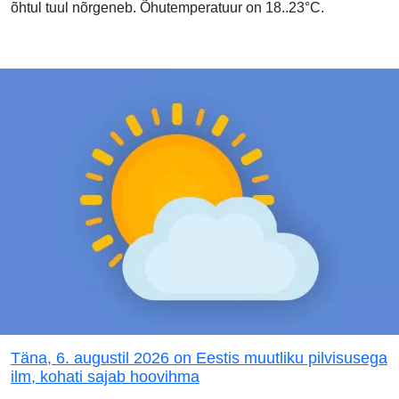
õhtul tuul nõrgeneb. Õhutemperatuur on 18..23°C.
Täna, 6. augustil 2026 on Eestis muutliku pilvisusega
ilm, kohati sajab hoovihma