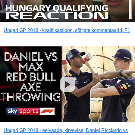
Ungari GP 2018 - kvalifikatsioon, sõitjate kommentaarid, F1
Ungari GP 2018 - eelvaade, kirvevise, Daniel Ricciardo vs