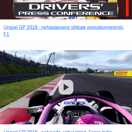
Ungari GP 2018 - neljapäevane sõitjate pressikonverents,
F1