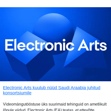
Electronic Arts kuulub nüüd Saudi Araabia juhitud
konsortsiumile
Videomängutööstuse üks suurimaid tehinguid on ametlikult
lõpule viidud. Electronic Arts (EA) teatas, et ettevõtte