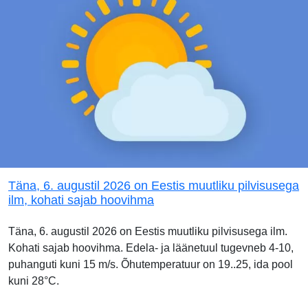
Täna, 6. augustil 2026 on Eestis muutliku pilvisusega
ilm, kohati sajab hoovihma
Täna, 6. augustil 2026 on Eestis muutliku pilvisusega ilm.
Kohati sajab hoovihma. Edela- ja läänetuul tugevneb 4-10,
puhanguti kuni 15 m/s. Õhutemperatuur on 19..25, ida pool
kuni 28°C.