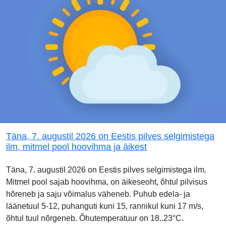
Täna, 7. augustil 2026 on Eestis pilves selgimistega
ilm, mitmel pool hoovihma ja äikest
Täna, 7. augustil 2026 on Eestis pilves selgimistega ilm.
Mitmel pool sajab hoovihma, on äikeseoht, õhtul pilvisus
hõreneb ja saju võimalus väheneb. Puhub edela- ja
läänetuul 5-12, puhanguti kuni 15, rannikul kuni 17 m/s,
õhtul tuul nõrgeneb. Õhutemperatuur on 18..23°C.