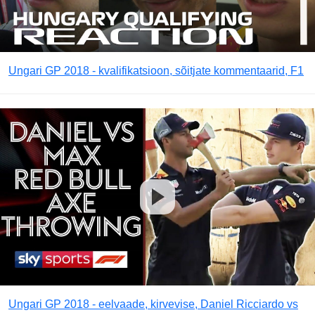
Ungari GP 2018 - kvalifikatsioon, sõitjate kommentaarid, F1
Ungari GP 2018 - eelvaade, kirvevise, Daniel Ricciardo vs