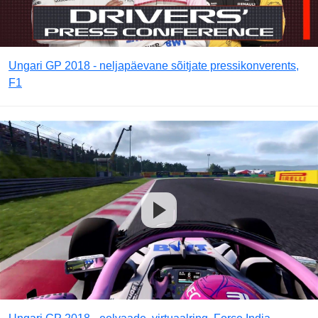
Ungari GP 2018 - neljapäevane sõitjate pressikonverents,
F1