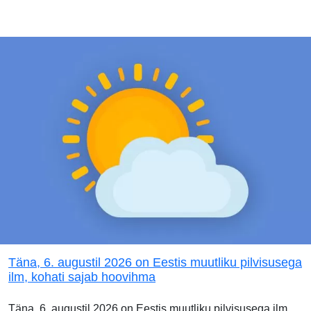
Täna, 6. augustil 2026 on Eestis muutliku pilvisusega
ilm, kohati sajab hoovihma
Täna, 6. augustil 2026 on Eestis muutliku pilvisusega ilm.