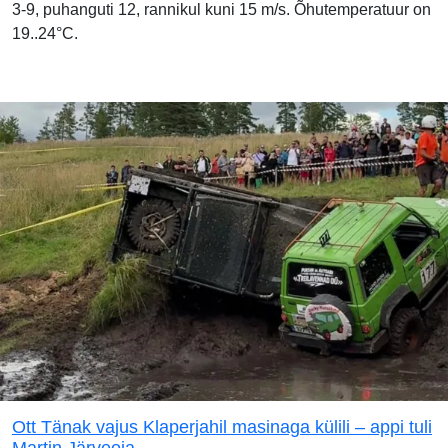
3-9, puhanguti 12, rannikul kuni 15 m/s. Õhutemperatuur on
19..24°C.
Ott Tänak vajus Klaperjahil masinaga külili – appi tuli
Martin Järveoja