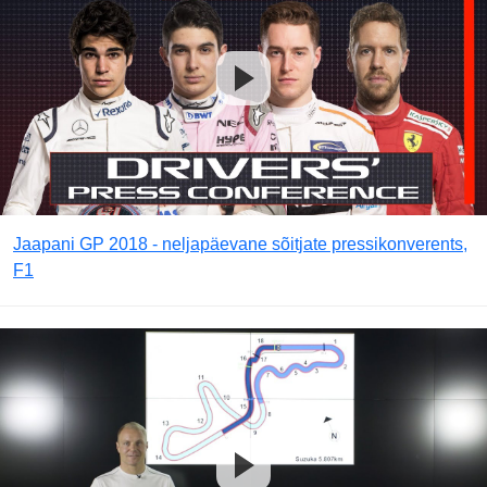
Jaapani GP 2018 - neljapäevane sõitjate pressikonverents,
F1