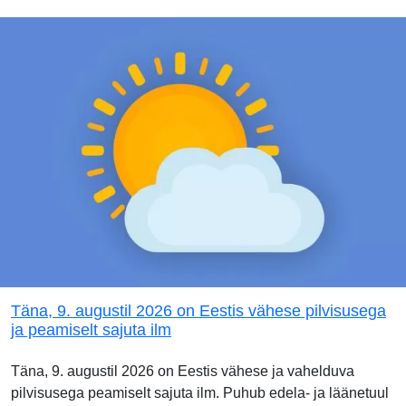
Täna, 9. augustil 2026 on Eestis vähese pilvisusega
ja peamiselt sajuta ilm
Täna, 9. augustil 2026 on Eestis vähese ja vahelduva
pilvisusega peamiselt sajuta ilm. Puhub edela- ja läänetuul