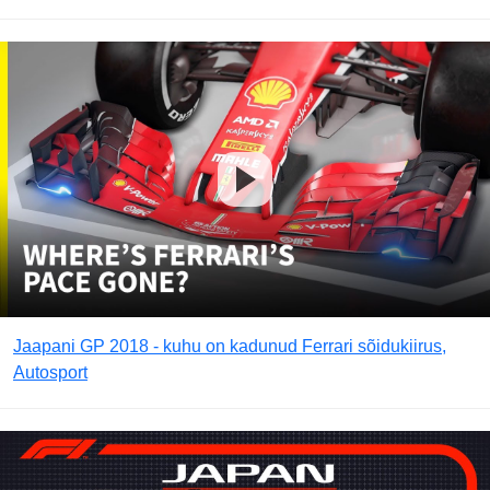
Jaapani GP 2018 - kuhu on kadunud Ferrari sõidukiirus,
Autosport