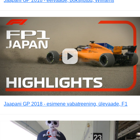
Jaapani GP 2018 - eelvaade, boksijutud, Williams
Jaapani GP 2018 - esimene vabatreening, ülevaade, F1