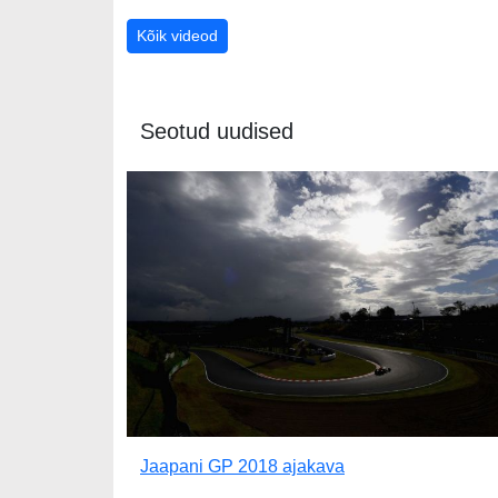
Kõik videod
Seotud uudised
Jaapani GP 2018 ajakava