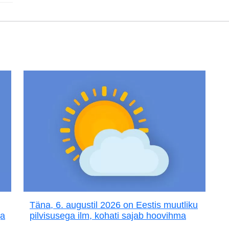
Täna, 6. augustil 2026 on Eestis muutliku
ja
pilvisusega ilm, kohati sajab hoovihma