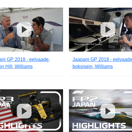
ani GP 2018 - eelvaade,
Jaapani GP 2018 - eelvaade
 Hill, Williams
boksisein, Williams