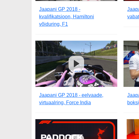
Jaapani GP 2018 -
Jaap
kvalifikatsioon, Hamiltoni
vabat
võiduring, F1
Jaapani GP 2018 - eelvaade,
Jaap
virtuaalring, Force India
boksi