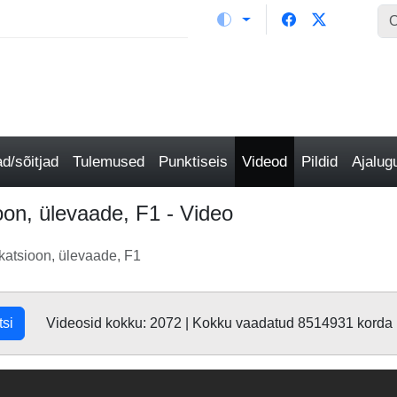
/sõitjad
Tulemused
Punktiseis
Videod
Pildid
Ajalu
oon, ülevaade, F1 - Video
ikatsioon, ülevaade, F1
tsi
Videosid kokku: 2072 | Kokku vaadatud 8514931 korda