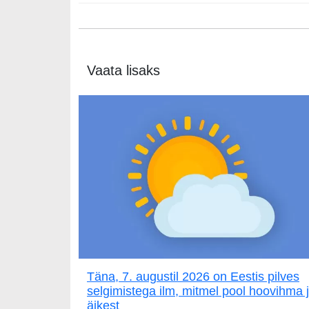
Vaata lisaks
Täna, 7. augustil 2026 on Eestis pilves
selgimistega ilm, mitmel pool hoovihma 
äikest