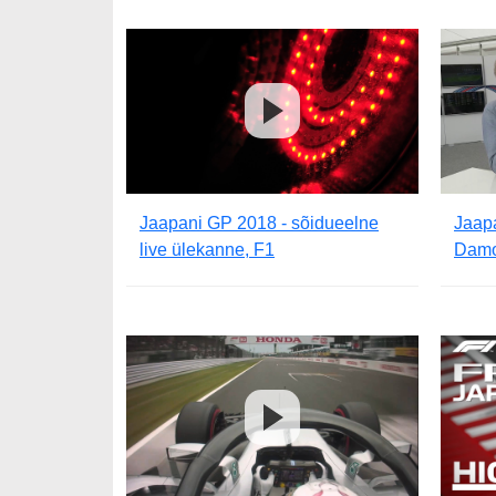
Jaapani GP 2018 - sõidueelne
Jaap
live ülekanne, F1
Damon