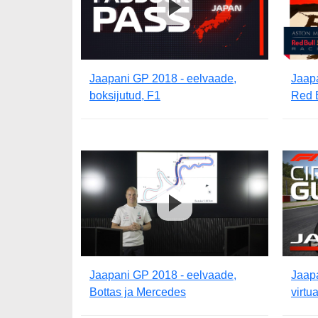
Jaapani GP 2018 - eelvaade,
Jaap
boksijutud, F1
Red 
Jaapani GP 2018 - eelvaade,
Jaap
Bottas ja Mercedes
virtu