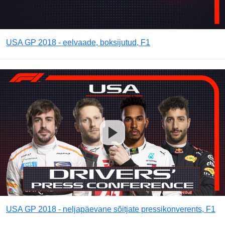
USA GP 2018 - eelvaade, boksijutud, F1
USA GP 2018 - neljapäevane sõitjate pressikonverents, F1