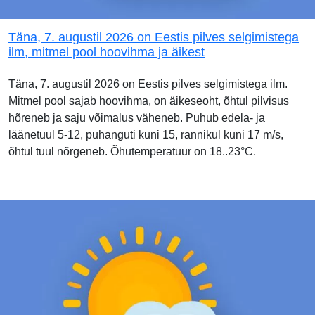
Täna, 7. augustil 2026 on Eestis pilves selgimistega
ilm, mitmel pool hoovihma ja äikest
Täna, 7. augustil 2026 on Eestis pilves selgimistega ilm.
Mitmel pool sajab hoovihma, on äikeseoht, õhtul pilvisus
hõreneb ja saju võimalus väheneb. Puhub edela- ja
läänetuul 5-12, puhanguti kuni 15, rannikul kuni 17 m/s,
õhtul tuul nõrgeneb. Õhutemperatuur on 18..23°C.