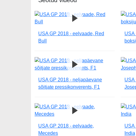
USA GP 2018 - eelvaade, Red
USA 
Bull
boksi
USA GP 2018 - neljapäevane
USA 
sõitjate pressikonverents, F1
Jose
USA GP 2018 - eelvaade,
USA 
Mecedes
India