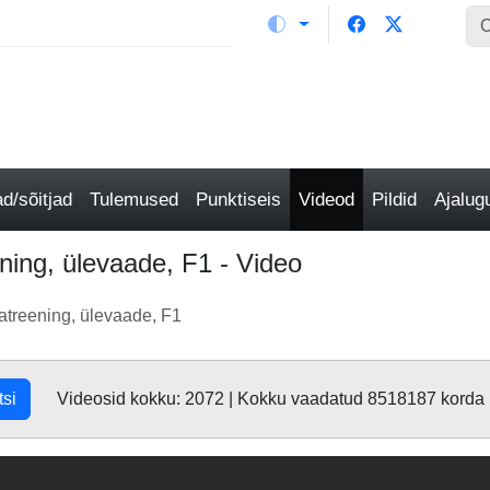
/sõitjad
Tulemused
Punktiseis
Videod
Pildid
Ajalu
ing, ülevaade, F1 - Video
atreening, ülevaade, F1
tsi
Videosid kokku: 2072 | Kokku vaadatud 8518187 korda