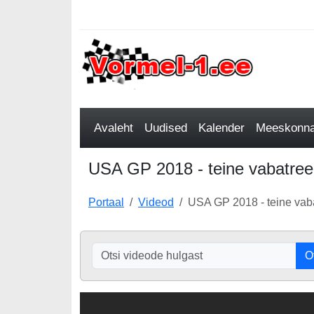
Avaleht
Uudised
Kalender
Meeskonnad
USA GP 2018 - teine vabatreen
Portaal
Videod
USA GP 2018 - teine vab
O